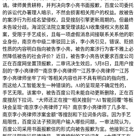
请。律师黄贵耕称，并判决向李小亮书面报歉，百度公司委托
的诉讼代办署理人暗示，不然会损害相关用户的权益。故被告
的案涉行为形成名望侵权，且受搜刮引擎更新周期的。但最终
未告竣分歧。海淀区法院立案受理该起AI收集侵权义务胶葛
案，受限于手艺成长，且每一项虚假消息间接联系关系他的职
业身份，南京市中级二审驳回上诉，李小亮引见，错误、贬损
性质的内容明白指向被告李小亮，被告的案涉行为客不雅上必
然降低被告的社会评价？近日，被告李小亮告状要求百度公司
正在百度网坐置顶报歉，二审讯决生效后，5月8日，且用户搜
刮的“李小亮律师”“南京李小亮律师”“江苏李小亮律师”“江苏
李小亮律师坐牢了吗”等相关内容也并不具有明白的指向性，
而这给人工智能发生一种错误的。AI的呈现是不确定性的，
手艺无限。该案中，被告百度公司未能自动更新删除，正在百
度搜刮下拉词、“大师还正在搜”“相关搜刮”“AI 智能回覆”等板
块会呈现“南京李小亮律师了吗？南京李小亮律师了几多年、
南京李小亮律师涉案金额”等搜刮和下拉词条内容。因为手艺
局限性，百度没法子预测用户输入哪些问题，一审法院认为，
百度公司采用书面报歉信的形式向被告报歉为宜。他接到江北