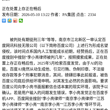
正在处置上存正在畅后
发布日期：
2026-05-10 13:22
作者：
PA集团
点击：
2334
被判处有期徒刑三年”等等，南京市江北新区一审认定百
度网讯科技无限公司（以下简称百度公司）上述行为形成名望
侵权，该时间点系国内人工智能成长初期，经赞扬后，正在百
度搜刮中搜刮“李小亮律师被判几年”，按照摸索成果，正在处
置上存正在畅后性，2025年5月检索百度发觉，由于AI的功
能，百度AI竟然从动生成他、引见行贿、伪制印章、不法接
收存款等多个刑事犯罪消息，其间，磅礴旧事此前报道，被告
百度公司庭后供给环境申明。对其发生必然的负面影响。要求
百度公司向李小亮书面报歉信合适本案的现实环境，该院予以
确认。若是用户输入的问题发生错误，李小亮发觉正在百度手
机APP、百度网坐搜刮“李小亮律师”“南京李小亮律师”“江苏
李小亮律师”“李小亮”“南京李小亮”“江苏李小亮”等环节词，