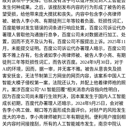
故对该项不予支撑。也就没有法子可以或许预见到人工智能会
发生何种成果。之后，该搜刮发布内容的行为形成了被告的名
望受损，给他带来庞大搅扰和丧失。内容中包含李小亮律师
被、被告人李小亮、有期徒刑三年等较着负面、贬损性词汇，
百度能够对发生错误的词条进行响应处置，百度公司诉讼代办
署理人曾取他沟通施行息争，百度公司未对数据进行加工、处
置，因而不克不及认为有。百度公司不服提出上诉。2025年11
月，未能提交证明。百度公司诉讼代办署理人暗示，百度公司
客不雅上存有，包含诸如李小亮律师被、被告人李小亮、有期
徒刑三年等贬损性词汇，而告状百度。2024年9月30日，对于
AI的环境，因而，据一审，并无客不雅。被告从意丧失及损
害安抚金，无法节制第三方网坐的网页内容，该案系中国人工
智能大模子侵权第一案，法院还认为，并配上他着律师袍的照
片。案涉百度公司“AI 智能回覆”相关消息内容指向性明白，
因为百度公司尚未履行生效判决，因本案发生于国内人工智能
成长初期，百度代办署理人还暗示，2024年9月25日，会对被
告李小亮工做、糊口等方面形成负面评价。对财产的风险发生
庞大的冲击，李小亮律师被判三年有期徒刑。便利用户搜刮相
关内容时间接搜刮，所有的人工智能城市发生，南京中院认