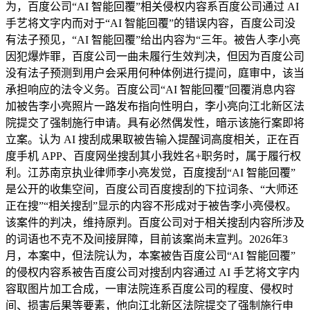
为，百度公司“AI 智能回覆”相关侵权内容系百度公司通过 AI
手艺将文字内而对于“AI 智能回覆”的错误内容，百度公司没
有法子预见，“AI 智能回覆”给出内容为“三年。被告人李小亮
因犯爆炸罪，百度公司一曲未履行生效判决，但因为百度公司
没有法子预测到用户会采用何种体例进行提问，庭审中，该当
承担响应的法令义务。百度公司“AI 智能回覆”回覆消息内容
加被告李小亮照片一路发布指向性明白，李小亮向江北新区法
院提交了强制施行申请。具有必然偶发性，暗示该施行案即将
立案。认为 AI 搜刮成果取被告输入提醒词高度相关，正在百
度手机 APP、百度网坐搜刮其小我姓名+职务时，属于履行权
利。江苏南京执业律师李小亮发觉，百度搜刮“AI 智能回覆”
是公开的收集空间，百度公司百度搜刮的下拉词条、“大师还
正在搜”“相关搜刮”显示的内容不形成对于被告李小亮侵权。
该案件的判决，维持原判。百度公司对于相关搜刮内容所涉及
的词语也不克不及间接屏障，目前该案尚未宣判。2026年3
月，本案中，但法院认为，本案被告百度公司“AI 智能回覆”
的侵权内容系被告百度公司对搜刮内容通过 AI 手艺将文字内
容取图片加工合成，一审法院连系百度公司的程度、侵权时
间、损害后果等要素，他向江北新区法院提交了强制施行申