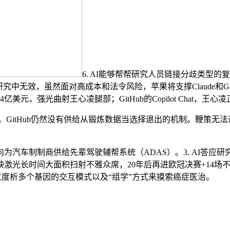
6. AI能够帮帮研究人员链接分歧类型的复杂数
中无效，虽然面对高成本和法令风险，苹果将支撑Claude和Gemini切换
94亿美元，强光曲射王心凌腿部；GitHub的Copilot Chat
国公司分歧，GitHub仍然没有供给从锻炼数据当选择退出的机制。鞭策
汽车制制商供给先辈驾驶辅帮系统（ADAS）。3. AI答应
光长时间大面积扫射不雅众席，20年后再进欧冠决赛+14场不败
io正正在通过度析多个基因的交互模式以及“组学”方式来摸索癌症医治。