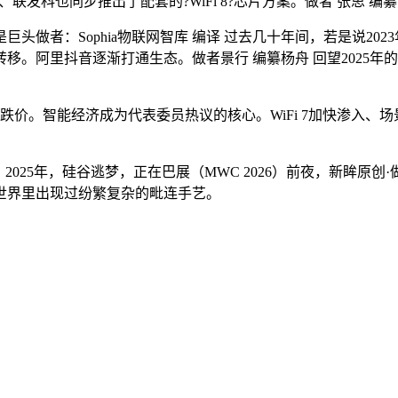
联发科也同步推出了配套的?WiFi 8?芯片方案。做者 张思 编纂 
者：Sophia物联网智库 编译 过去几十年间，若是说2023
。阿里抖音逐渐打通生态。做者景行 编纂杨舟 回望2025年的
价。智能经济成为代表委员热议的核心。WiFi 7加快渗入、
25年，硅谷逃梦，正在巴展（MWC 2026）前夜，新眸原创
世界里出现过纷繁复杂的毗连手艺。