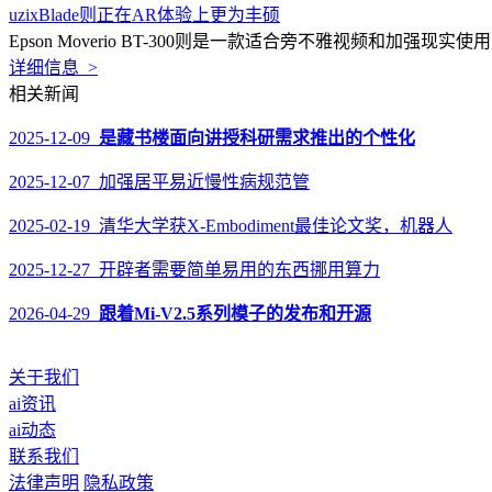
uzixBlade则正在AR体验上更为丰硕
Epson Moverio BT-300则是一款适合旁不雅视频和加强
详细信息 >
相关新闻
2025-12-09
是藏书楼面向讲授科研需求推出的个性化
2025-12-07 加强居平易近慢性病规范管
2025-02-19 清华大学获X-Embodiment最佳论文奖，机器人
2025-12-27 开辟者需要简单易用的东西挪用算力
2026-04-29
跟着Mi-V2.5系列模子的发布和开源
关于我们
ai资讯
ai动态
联系我们
法律声明
隐私政策