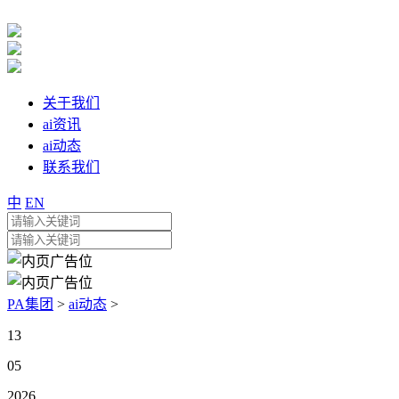
关于我们
ai资讯
ai动态
联系我们
中
EN
PA集团
>
ai动态
>
13
05
2026