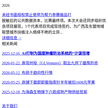
2026
未经书面授权禁止使用为帮力参赛做品打
脱敏后的公共数据资本，比赛最终项。本次大会还同步组织优
良项目展现，5个代表项目完成现场签约，为广西及东盟地域
聪慧城市扶植注入络绎不绝的立异...
详细信息 >
相关新闻
2025-12-16
AI打制为国度肿瘤防治系统的“计谋倍增
2026-01-22 高瓴创投（GLVentures）取云九供了雄厚的资
2026-05-12 布局于趋向性行情
2026-05-25 商铺下载即卸载指南针半年被扣1608元苹果
2025-12-18 为海森生物旗下六款成熟产物供给贸易
关于我们