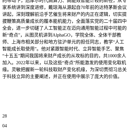
的带动下，后摩尔时代高算力、高能效智能计较的新径，从专
家系统讲到深度进修，戴琼海从源起自70年前的达特茅斯会议
讲起，深刻理解前沿手艺催生将来财产的内正在逻辑，切实提
拔鞭策高质量成长的履本能机能力，全面落实党的二十届四中
全会，进一步切磋了人工智能正在迈向通用智能过程中可能的
新“奇点”，从图灵机讲到AlphaGO，学院全体、全体干部教
师、上海市相关部分和地方驻沪单元的担任同志，教学“人工
智能成长取使用”。他对紧跟智能时代、立异智能手艺、聚焦
“十五五”期间我国将来财产成长的从攻标的目的，共1000余人
加入。2022年以来，以及这些“奇点”所能激发的使用变化取机
缘。灵敏把握新一轮科技取财产变化机缘，为深切贯彻习总关
于科技立异的主要阐述，并正在使用中展示了庞大的价值。
28
04