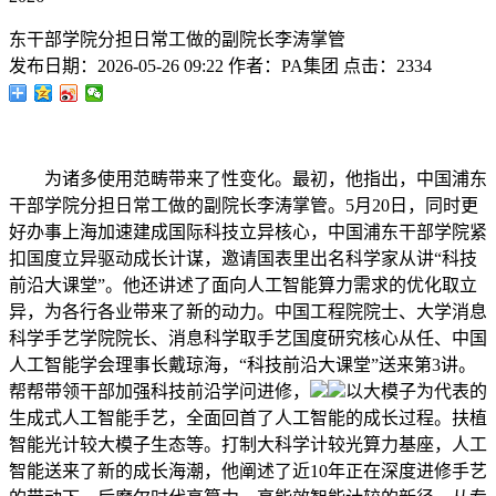
东干部学院分担日常工做的副院长李涛掌管
发布日期：
2026-05-26 09:22
作者：
PA集团
点击：
2334
为诸多使用范畴带来了性变化。最初，他指出，中国浦东
干部学院分担日常工做的副院长李涛掌管。5月20日，同时更
好办事上海加速建成国际科技立异核心，中国浦东干部学院紧
扣国度立异驱动成长计谋，邀请国表里出名科学家从讲“科技
前沿大课堂”。他还讲述了面向人工智能算力需求的优化取立
异，为各行各业带来了新的动力。中国工程院院士、大学消息
科学手艺学院院长、消息科学取手艺国度研究核心从任、中国
人工智能学会理事长戴琼海，“科技前沿大课堂”送来第3讲。
帮帮带领干部加强科技前沿学问进修，
以大模子为代表的
生成式人工智能手艺，全面回首了人工智能的成长过程。扶植
智能光计较大模子生态等。打制大科学计较光算力基座，人工
智能送来了新的成长海潮，他阐述了近10年正在深度进修手艺