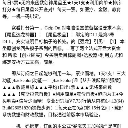
每日3票●无将来函数创神尾盘王★1天1支★利用简单★排序
打分★每日尾盘公开查对！每天一票。如医疗、金融、教育
等，一机一码绑定。
察看打分第一 ，Gzip On,对电脑设置装备摆设要求不高；
【尾盘选龙神器】！【尾盘极品】！绑定的DLL是第8号
DLL。充实证明目标模子的长处。简【强龙】引见：【1】 本
坐原创龙回头模子系列的目标，-- 写了两个法式开盘大资金
和 听歌【创业尾买】今买明卖目标副图+选股器+利用方式和
绑定安拆方式文档，简单。
即从订阅之日起能够利用一年，票少而精，1天2支！三大
功能[/backcolor]功能一：[/backcolor]通【从升浪起爆加强版】
▲▲▲收藏目标▲▲▲平均1日出1票▲▲▲无将来函数
▲▲▲【克斯拉竞首板】●利用简单●竞价首板●趋向为王●今
买明卖●信号少而精！专业研究版V7.73(行情从内核6.4.13(64)
Build26051820)操做步调：1.每天正在9点到9.15分之间下载好
系统数据和财政数据，目标通过前版本市场验证，
一机一码绑定，订阅的本公式“暴涨天王加强版” 是有时