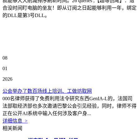
就能够大大削减排序刷新时间。26 queries ,【超等创尾】：适
合没时间盯电脑的坐友！即从订阅之日起能够利用一年，绑定
的DLL是第3号DLL。
08
01
2026
公会举办了数百场线上培训、工做坊取网
000名律师获得了免费利用法令研究东西GenIA-L的，法国司
法部取经济部也多次邀请巴黎公会引见经验，同时，律师不得
正在公开AI系统中输入任何涉及客户身...
详细信息 >
相关新闻