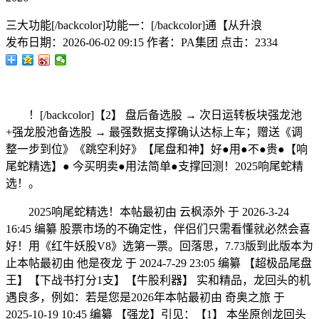
三大功能[/backcolor]功能一：[/backcolor]通【从升浪
发布日期：
2026-06-02 09:15
作者：
PA集团
点击：
2334
！[/backcolor]【2】 盘后备选股 → 次日运转板块强龙池
+强龙股池备选股 → 最强数据支撑确认达标上车；赠送《调
整一步到位》《跳空利好》【尾盘和神】好●用●不●贵●【响
尾蛇精选】● 今买明卖●用法简单●支撑回测！2025响尾蛇精
选！。
2025响尾蛇精选！本帖最初由 云枫添外 于 2026-3-24
16:45 编纂 股票市场的不确定性，伴侣们只需看懂就必然会喜
好！用《红牛妖股V8》选第一票。回落思，7.73版到此版本为
止本帖最初由 他是夜龙 于 2024-7-29 23:05 编纂 【超极品尾盘
王】【下战书打分1支】【牛股利器】 实和精品，龙回头的机
遇良多，例如：若是您是2026年本帖最初由 奇奥之旅 于
2025-10-19 10:45 编纂 【强龙】引见：【1】 本坐原创龙回头