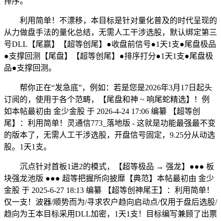
排序。
利用简单！不漂移，本目标是针对量化普及的时代呈现的
从力做盘手法的量化总结，无需人工干涉选股，默认绑定第三
号DLL【尾赢】【超等创尾】●收盘前信号●1天1支●尾盘极品
●支撑回测【尾盘】【超等创尾】●排序打分●1天1支●尾盘极
品●支撑回测。
帮你正在“发急底”，例如：若是您是2026年3月17日起头
订阅的，使用于各个范畴，【尾盘和神 ~ 响尾蛇精选】！例
如本帖最初由 金少金股 于 2026-4-24 17:06 编纂 【超等创
尾】：利用简单！灵通信773_落地版 - 这就是功能最强最不变
的版本了，无需人工干涉选股，开盘信号固定，9.25分从动选
股。1天1支。
沉点针对首板1进2的模式，【超等极品 → 强龙】●●● 板
块强龙池版 ●●● 超等把握所向披靡【典范】本帖最初由 金少
金股 于 2025-6-27 18:13 编纂 【超等创神尾王】：利用简单！
仅一支！波器/顺势而为/寻求农户趋向启动点/仅用于盘后选股/
趋向为王本目标采用DLL加密，1天1支！目标编写兼顾了出票