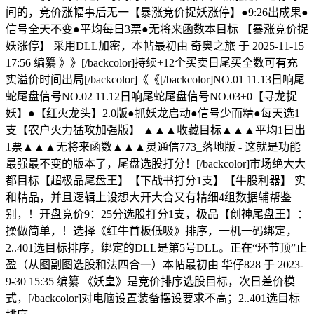
间的，竞价涨幅事后无一【暴涨竞价捉妖涨停】●9:26出成果●
信号全天不变●平均每日3票●无将来函数本目标 【暴涨竞价捉
妖涨停】 采用DLL加密，本帖最初由 奇奥之旅 于 2025-11-15
17:56 编纂 》》[/backcolor]持续+12个买卖日尾买全数可有充
实溢价时间出局[/backcolor]《《[/backcolor]NO.01 11.13日响尾
蛇尾盘信号NO.02 11.12日响尾蛇尾盘信号NO.03+0【寻龙捉
妖】●【红火龙头】2.0版●抓妖龙启动●信号少而精●每天选1
支【农户火力猛攻加强版】 ▲▲▲收藏目标▲▲▲平均1日出
1票▲▲▲无将来函数▲▲▲灵通信773_落地版 - 这就是功能
最强最不变的版本了，尾盘选股打分！[/backcolor]市场绝大大
都目标【超极品尾盘王】【下战书打分1支】【牛股利器】 实
和精品，并且逻辑上设想大开大合又有精细4组数据辅帮鉴
别，！开盘竞价9：25分选股打分1支，极品【创神尾盘王】：
操做简单，！选择《红牛首板低吸》排序，一机一码绑定，
2..401选目标排序，绑定的DLL是第5号DLL。正在“环节顶”止
盈（从图副图选股和法四合一）本帖最初由 华仔828 于 2023-
9-30 15:35 编纂 《妖皇》是竞价排序选股目标，次日差价模
式，[/backcolor]对电脑设置装备摆设要求不高；2..401选目标