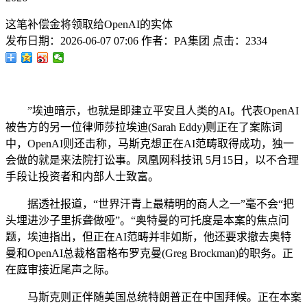
这笔补偿金将领取给OpenAI的实体
发布日期：
2026-06-07 07:06
作者：
PA集团
点击：
2334
”埃迪暗示，也就是即建立平安且人类的AI。代表OpenAI
被告方的另一位律师莎拉埃迪(Sarah Eddy)则正在了案陈词
中，OpenAI则还击称，马斯克想正在AI范畴取得成功，独一
会做的就是来法院打讼事。凤凰网科技讯 5月15日，以不合理
手段让投资者和内部人士致富。
据透社报道，“世界汗青上最精明的商人之一”毫不会“把
头埋进沙子里拆聋做哑”。“奥特曼的可托度是本案的焦点问
题，埃迪指出，但正在AI范畴并非如斯，他还要求撤去奥特
曼和OpenAI总裁格雷格布罗克曼(Greg Brockman)的职务。正
在庭审接近尾声之际。
马斯克则正伴随美国总统特朗普正在中国拜候。正在本案