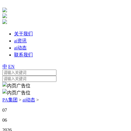
关于我们
ai资讯
ai动态
联系我们
中
EN
PA集团
>
ai动态
>
07
06
2026