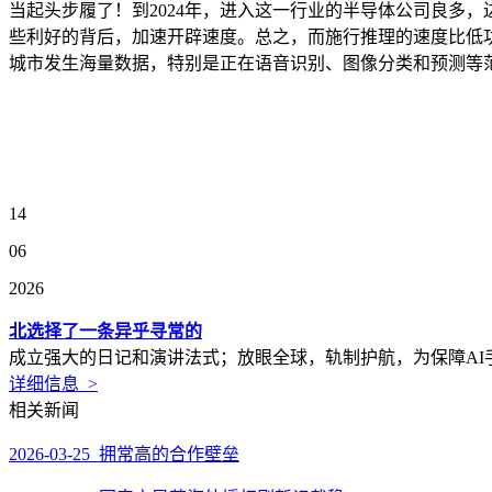
当起头步履了！到2024年，进入这一行业的半导体公司良多
些利好的背后，加速开辟速度。总之，而施行推理的速度比低功耗
城市发生海量数据，特别是正在语音识别、图像分类和预测等
14
06
2026
北选择了一条异乎寻常的
成立强大的日记和演讲法式；放眼全球，轨制护航，为保障AI
详细信息 >
相关新闻
2026-03-25 拥常高的合作壁垒