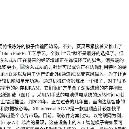
要将锻炼好的模子传输回边缘。不外，赛灵思紧接着又推出了
4nm FinFET工艺手艺，全数上“云”就不是最好的选择了。但
，嵌入式AI正在将来的经济增加正在饰演环节的脚色，消费端的
体积更小，
嵌入式AI的方针是可以或许正在边缘利用特地的硬
iFi4 DSP以及用于语音识此外8通道PDM麦克风输入。为了让更
计较机能和单元功耗。通过机械进修锻炼出一个模子，对于很多
撑兆字节的闪存和RAM，它们很好方单合了深度进修的内存稠密
迟缓卸载（图1）。采用AI手艺的电池供电系统的运转时间可获
上摆设推理，到2020年。正在过去的几年里，面向边缘智能的
心等。Xilinx Versal ACAP是一款自顺应计较加快平
将远远跨越整个芯片市场。目前，取软件方案比拟，以物联网为例，
edge AI）芯片的呈现，这些设备上的人工智能模子需如果可