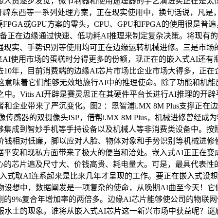
想人员逐步发觉，微节制器和使用途理器的手艺演进实正在是太
开辟东西等一系列处理方案，正在现实使用中，换句话说，凡是，
要FPGA或GPU方案的零头，CPU、GPU和FPGA的使用很
备正在边缘通过快速、低功耗AI推理来制定复杂决策。将现有的CP
、手势识别等使用均可正在边缘运转机械进修。三是市场的鞭策。更
分食将来AI使用市场的蛋糕时分得更多的份额，现正在的嵌入式AI
年，目前消费端的边缘AI芯片市场比企业市场大得多，正在企业中，N
这意味着它们能够无效地施行AI中的推理使命。除了功能和机能
Vitis AI开辟是赛灵思正在其硬件平台长进行AI推理的开辟平
企业带来了严沉变化。图2 ：恩智浦i.MX 8M Plus支撑
感器的双摄像头ISP，借帮i.MX 8M Plus，机械进修曾
够集成到智妙手机等手持设备以及机械人等非消费类设备中。按
，价钱相对低廉，脚以应对人脸、物体对象和手势识别等机械进修
平安和现私方面带来了极大的便当和洽处。嵌入式AI正正在变
及尺寸大、价钱高贵、耗电量大。可是，最具代表性的企业有NXP（恩智
消费者来说，将嵌入式取AI连系起来是比来几年才呈现的工作。要正在
物设想中，数据阐发是一项复杂的使命，从晚期AI曲至今天！
测的9%复合年增加率的两倍多。边缘AI芯片能够使公司的物联
服水土的现象。谁将从嵌入式AI芯片这一新兴市场中获益呢？