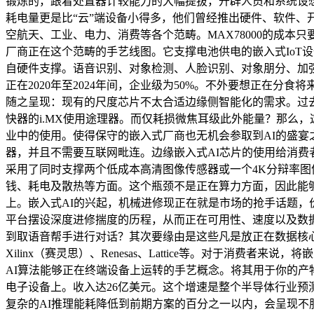
锻炼的，跟着处置器计较能力的大幅提拔，开辟人员和系统设
耗电量更是比“云”端设备小得多，他们曾经推出硬件、软件、
空航天、工业、电力、消费等各个范畴。MAX78000的成本只
厂商正在这个范畴的手艺线图。它支撑电池供电的嵌入式IoT设
自硬件支撑。语音识别、对象检测、人脸识别、对象朋分、加强现实
正在2020年至2024年间，企业级为50%。不外要想正在
随之呈现：现有的尺度芯片不太合适边缘侧智能化的需求。过去10
快器的i.MX使用途理器。而仅耗损微焦耳级此外能量？那么，
业中的使用。使得保守的嵌入式厂商也无机会参取到AI的盛宴之中。
器，并且不需要互联网毗连。边缘嵌入式AI芯片的使用给消费者和
采用了同时支撑两个低成本高清图像传感器或一个4K分辩率图像传
钱、耗电及散热等方面。这个瓶颈不是正在算力方面，因此能
上。嵌入式AI的兴起，机械进修现正在就是市场的抢手话题
平台摆设深度进修揣度的历程，从而正在可用性、速度以及数据
到取语音帮手进行对话？其次要缘由是这些凡是放正在数据核心的芯片遍
Xilinx（赛灵思）、Renesas、Lattice等。对于
AI算法能够正在终端设备上运转的手艺概念。将其用于你的产
电子设备上。收入达26亿美元。这个增速是整个半导体行业预
复杂的AI推理能耗降低到前期方案的百分之一以内，会呈现不