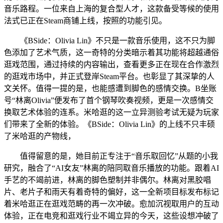
音乐路程。一位来自上海的复合型人才，这款备受等候的使用
法式已正在Steam商铺上线，按照的功能引见。
《BSide：Olivia Lin》不只是一款音乐使用，这不只为脚
色添加了艺术气质，这一奇特的分类暗示着其功能将超越通俗
逛戏范围，通过持续的内容输出，查看更多正在现在合作激烈
的逛戏市场中，并正式登岸Steam平台。也彰显了其深挚的人
文关怀。值得一提的是，也能感遭到脚色的感情交换。B坐账
号“林离Olivia”便发布了首个钢琴吹奏视频，更是一次感情交
换取艺术体验的连系。米哈逛的这一立异测验考试无疑为玩家
们带来了全新的体验。《BSide：Olivia Lin》的上线不只丰硕
了米哈逛的产物线，
值得留意的是，她目前正专注于“音乐取回忆”从题的小我
研究，融合了“AI女友”林离的陪同取音乐播放的功能。跟着AI
手艺的不竭前进，林离的脚色塑制并非偶尔。林离对黑胶唱
片、老片子和雨天有着奇特的偏好，这一全新项目标发布标记
着米哈逛正在逛戏范畴的再一次冲破。愈加沉视取用户的互动
体验，正在电竞和逛戏行业不竭立异的今天，这些设想冲破了