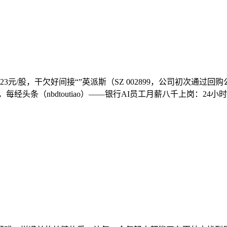
23元/股，干欠好间接“”英派斯（SZ 002899，公司初次
称，每经头条（nbdtoutiao）——银行AI员工月薪八千上岗：24小