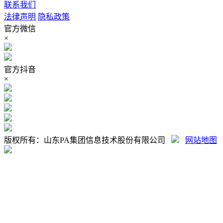
联系我们
法律声明
隐私政策
官方微信
×
官方抖音
×
版权所有：山东PA集团信息技术股份有限公司
网站地图