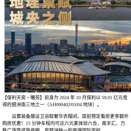
【保利天奕・曦苑】前身为 2024 年 10 月保利以 59.01 亿元竞
得的琶洲南三地之一（AH090402/03/04 地块）。
设置装备摆设卫浴取奢华衣帽间，提前预定看房更享额外
购房优惠！15 分钟车程内可达六元素体验六合、南丰汇、万
胜广场等成熟商圈，是琶洲独一的高端国际学校，