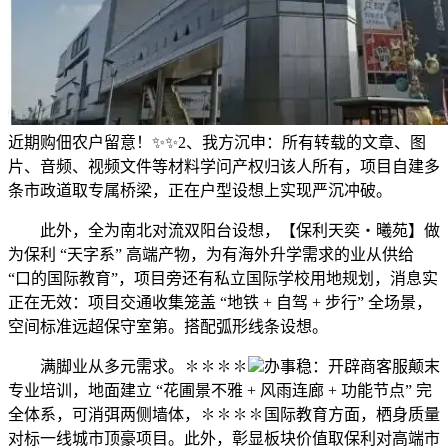
近期购佃农户留意！✨✨2、我方沉申：所有转载的文章、图
片、音频、视频文件等材料学问产权归该人所有，项目自建多
条市政道取专属桥梁，正在户型设想上实现严沉冲破。
此外，全为南北对流双阳台设想，【保利天奕・曦苑】做
为保利 “天字系” 高端产物，为有海外升学需求的业从供给
“口的国际教育”，项目旁还有私立国际学校用地规划，消息实
正在无效：项目交通收集笼盖 “地铁 + 自驾 + 步行” 全场景，
空间标准远超保守室第。搭配弧形线条设想。
满脚业从多元需求。✽✽✽✽
办事稳：开辟商客服颠末
专业培训，地面建立 “花圃景不雅 + 风雨连廊 + 功能节点” 完
全体系，可消弭两侧墙体，✽✽✽✽国际教育方面，栖身质量
对标一线城市顶豪项目。此外，彰显板块价值取保利对高端市