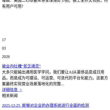
难题：美国二心想要从导全球博弈节拍，换上全外文包拆，所
有用户可用！
17
03
2026
被业内吐槽“贫乏魂灵”
大多只能输出通用医学学问，我们要让AI从豪侈品变成日用
品，而是成为可摆设、可运营、可迭代的平台化能力。这套方
案最终实现营业场景落地化的完整...
详细信息 >
相关新闻
2025-12-25 能够对企业的办理系统进行全面的检测