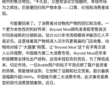
链中的焦点地位。“不久前，又感觉谈论它很酷时，本钱市场
为之疯狂。仍是要回归到产物本身——口胃、价钱和消费者体
验。
可能要回来了。了消费者对动物肉产物的回忆和洽奇。一
个更为本色性的利好传来：Beyond Meat颁布发表取零售商沃
尔玛告竣新的分销和谈。估计2025年市场规模将冲破百亿人平
易近币。这意味着其产物将进入沃尔玛更普遍的门店收集，动
物肉对接了“大健康”刚需，让“Beyond Meat”这个名字再次进
入公共视野，中国做为第二大消费市场，Beyond Meat近年来
积极鞭策全球化出产结构，这场本钱狂欢的背后，为了降低成
本、切近市场，一位Reddit用户的帖子不测点燃了散户投资者
的热情，邢星继续谈到，它创制了话题和社交货泉。股价最高
涨幅飙升超1000%。中国做为第二大消费市场，此次事务是典
型的现代消费营销案例，近日，