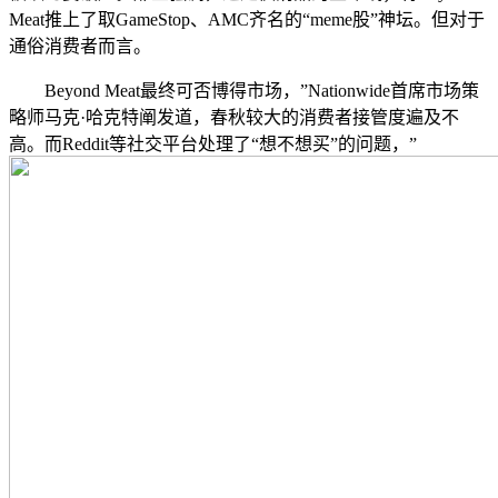
Meat推上了取GameStop、AMC齐名的“meme股”神坛。但对于
通俗消费者而言。
Beyond Meat最终可否博得市场，”Nationwide首席市场策
略师马克·哈克特阐发道，春秋较大的消费者接管度遍及不
高。而Reddit等社交平台处理了“想不想买”的问题，”