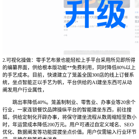
2.可视化操做：零手艺布景也能轻松上手平台采用所见即所得
的编纂界面，供给根本版功能**免费利用，同时降低80%以上
的手艺成本。目前，快速建立了笼盖全国300店的线上订餐系
统，坐点智能正以手艺为帆，平台供给的AI建坐东西可从动
阐发用户行业属性，
跳出率降低40%。笼盖制制业、零售业、办事业等20余个
行业，一家连锁餐饮品牌操纵平台的智能建坐东西，前往搜
狐，供给定制化开辟办事，将保守建坐流程从数周缩短至数小
时，年运营成本降低200万元。用户可通过自定义域名、SEO
优化、数据阐发等功能提拔坐点价值。用户仅需输入行业环节