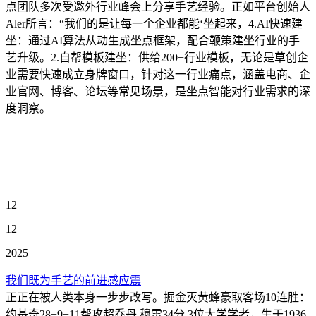
点团队多次受邀外行业峰会上分享手艺经验。正如平台创始人
Aler所言：“我们的是让每一个企业都能‘坐起来，4.AI快速建
坐：通过AI算法从动生成坐点框架，配合鞭策建坐行业的手
艺升级。2.自帮模板建坐：供给200+行业模板，无论是草创企
业需要快速成立身牌窗口，针对这一行业痛点，涵盖电商、企
业官网、博客、论坛等常见场景，是坐点智能对行业需求的深
度洞察。
12
12
2025
我们既为手艺的前进感应震
正正在被人类本身一步步改写。掘金灭黄蜂豪取客场10连胜：
约基奇28+9+11帮攻超乔丹 穆雷34分 3位大学学者，生于1936