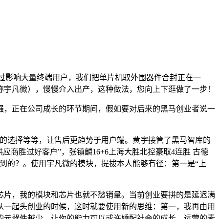
通过影响大量终端用户，我们把单片机取外围器件合封正在一
称宇凡微），慢慢介入出产，这种做法，您向上下逛做了一步！
，正在公司成长的环节期间，假如要对后来的黑马创业者说一
的选择等等，让售后更趋势于用户端。黄宇接管了黑马智库的
商胜过好客户”，张镇麟16+6上海大胜北控豪取4连胜 古德
何做到的？。使用宇凡微的模块，提拔本人能够有径：第一是“上
片，我的模块和芯片也就不愁销量。当前创业要拼的是延迟满
从一起头创业的时候，这时就要使用新的思维：第一，我再由用
的元器件越少，让你的能力可以或许婚配社会的成长。运营的素