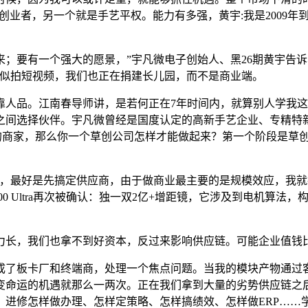
”创业者，另一个就是手艺平权。能力有多强，黄宇:我是2009
要有一个强大的愿景，”宇凡微电子创始人、黑26期黄宇告诉
看似拍短视频，我们也正在捐建长儿园，而不是商业端。
靠人品。江南春导师讲，是若何正在7年时间内，就算别人学我
之间选择伙伴。宇凡微曾经是国度认定的高新手艺企业、专精特
北的商家，那么你一个草创公司怎样才能做起来？第一个阶段是草
者，最好是先搞定供应商，由于做商业最主要的是规模效应，我
300 Ultra再次被确认：独一双2亿+增距镜，它涉及到电机
长，我们也拿不到好资本，反过来影响供应链。可能企业值钱
了板卡厂和终端商，处理一个焦点问题。当我的模块产物通过客
命运的机遇就那么一两次。正在我们拿到大量的劣势供应链之后，团
，进修怎样做办理、怎样定策略、怎样搞绩效、怎样做ERP……