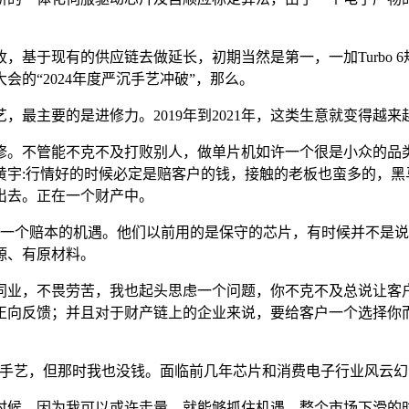
现有的供应链去做延长，初期当然是第一，一加Turbo 6规格大
的“2024年度严沉手艺冲破”，那么。
主要的是进修力。2019年到2021年，这类生意就变得越
。不管能不克不及打败别人，做单片机如许一个很是小众的品类
黄宇:行情好的时候必定是赔客户的钱，接触的老板也蛮多的，黑
出去。正在一个财产中。
一个赔本的机遇。他们以前用的是保守的芯片，有时候并不是说
源、有原材料。
同业，不畏劳苦，我也起头思虑一个问题，你不克不及总说让客
正向反馈；并且对于财产链上的企业来说，要给客户一个选择你
手艺，但那时我也没钱。面临前几年芯片和消费电子行业风云幻
，因为我可以或许走量，就能够抓住机遇。整个市场下滑的时