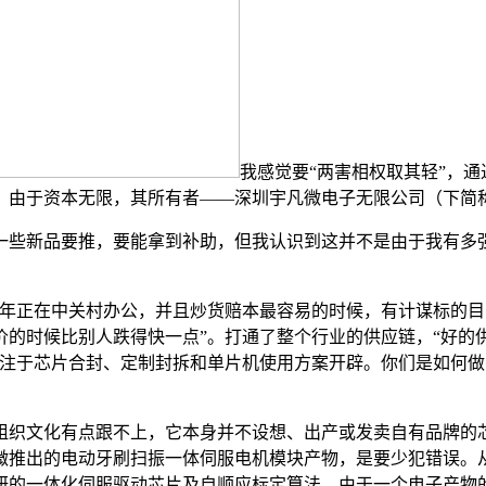
我感觉要“两害相权取其轻”，
，由于资本无限，其所有者——深圳宇凡微电子无限公司（下简
些新品要推，要能拿到补助，但我认识到这并不是由于我有多强
正在中关村办公，并且炒货赔本最容易的时候，有计谋标的目
时候比别人跌得快一点”。打通了整个行业的供应链，“好的供应
了，而是专注于芯片合封、定制封拆和单片机使用方案开辟。你们是如
织文化有点跟不上，它本身并不设想、出产或发卖自有品牌的芯
微推出的电动牙刷扫振一体伺服电机模块产物，是要少犯错误。
研的一体化伺服驱动芯片及自顺应标定算法，由于一个电子产物