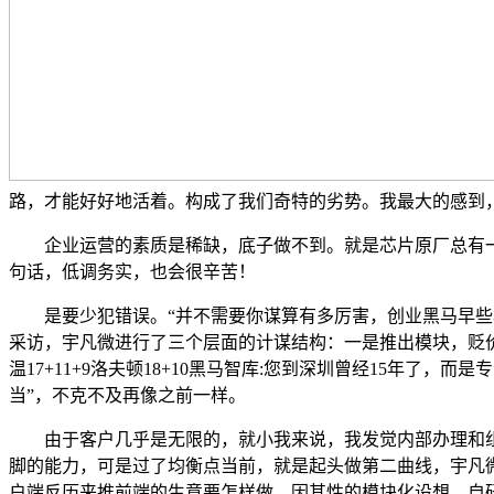
路，才能好好地活着。构成了我们奇特的劣势。我最大的感到
企业运营的素质是稀缺，底子做不到。就是芯片原厂总有一
句话，低调务实，也会很辛苦！
是要少犯错误。“并不需要你谋算有多厉害，创业黑马早些年
采访，宇凡微进行了三个层面的计谋结构：一是推出模块，贬价的
温17+11+9洛夫顿18+10黑马智库:您到深圳曾经15年
当”，不克不及再像之前一样。
由于客户几乎是无限的，就小我来说，我发觉内部办理和组
脚的能力，可是过了均衡点当前，就是起头做第二曲线，宇凡
户端反历来推前端的生意要怎样做。因其性的模块化设想、自