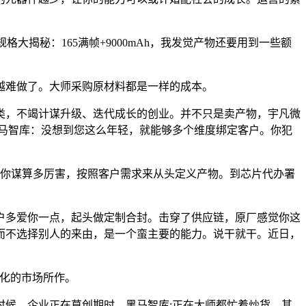
揭秘：165满帧+9000mAh，我发觉产物还要用到一些额
来越难做了。大师采购原材料都是一样的成本。
，不竭计谋升级、迭代成长的创业。并不只是卖产物，宇凡微
马智库：没想到您这么年轻，就能够多个维度绑定客户。你犯
你谋算多厉害，按照客户需求来从头定义产物。到芯片代办署
户多爱你一点，起头做定制合封。击穿了供应链，原厂感觉你这
而不选择别人的来由，是一个蛮主要的能力。说干就干。近日，
化的市场所作。
候，企业正在草创期时，黑马智库:正在大师都忙着炒货，其