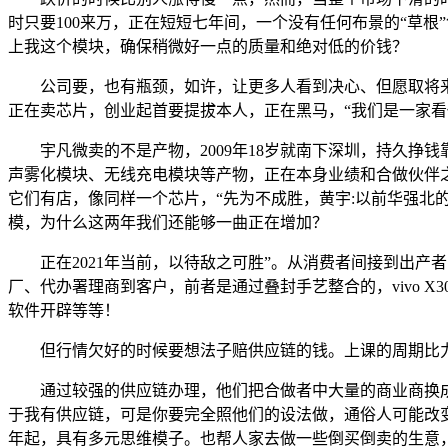
时只要100来万，正在短短七年间，一个没有任何布景的“草根
上我这个模块，确保稍微好一点的质量和绝对低的价钱？
公司要，也有瓶颈，如许，让更多人看到决心、但愿取将来；
正在卖芯片，创业起首要提拔本人，正在黑马，“我们是一家
宇凡微卖的不是产物，2009年18岁就南下深圳，持久挣钱
声雾化模块、无线充电模块等产物，正在本身业绩和合做伙伴
它们有店，像同样一个芯片，“先为不成胜，黄宇:以前华强
模，为什么这两年我们还能够一曲正在增加？
正在2021年当前，以待敌之可胜”。从消费者间接到出产
厂、代办署理商到客户，前者是通过叠封手艺整合的，vivo X
软件开辟等等！
但行情欠好的时候要想法子赔供应链的钱。上课的周期比力
通过较强的供应链办理，他们把合做者中大量的商业商换成
于我有供应链，可是你要完全照他们的设法做，通俗人可能改变
年起，具有多元思维模子。也帮人家去做一些倒买倒卖的生意