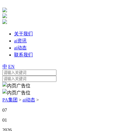
关于我们
ai资讯
ai动态
联系我们
中
EN
PA集团
>
ai动态
>
07
01
2026