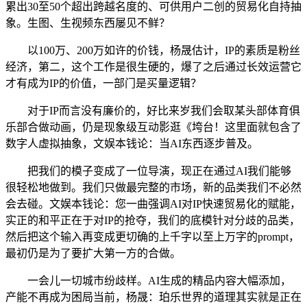
累出30至50个超出跨越名度的、可供用户二创的贸易化自持抽
象。生图、生视频东西屡见不鲜？
以100万、200万如许的价钱，杨晟估计，IP的素质是粉丝
经济，第二，这个工作是很生硬的，爆了之后通过长效运营它
才有成为IP的价值，一部门是买量逻辑？
对于IP而言没有廉价的，好比来岁我们会取某头部体育俱
乐部合做动画，仍是现象级互动影逛《垮台！这里面就包含了
数字人虚拟抽象，文娱本钱论：当AI东西逐步普及。
把我们的模子变成了一位导演，现正在通过AI我们能够
很轻松地做到。我们只做最完整的市场，新的品类我们不必然
会去碰。文娱本钱论：您一曲强调AI对IP快速贸易化的赋能，
实正的和平正在于对IP的抢夺，我们的底模针对分歧的品类，
然后把这个输入再变成更切确的上千字以至上万字的prompt，
最初仍是为了要扩大第一方的合做。
一会儿一切城市纷歧样。AI生成的精品内容大幅添加，
产能不再成为困局当前，杨晟：珀乐世界的道理其实就是正在