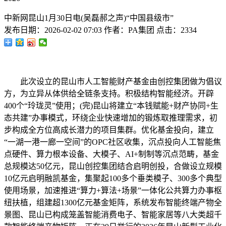
中新网昆山1月30日电(吴磊郝之声)“中国县级市”
发布日期：
2026-02-02 07:03
作者：
PA集团
点击：
2334
此次设立的昆山市人工智能财产基金由创控集团做为倡议
方，为立异从体供给全链条支持。积极结构智能经济。开辟
400个“玲珑灵”使用；(完)昆山将建立“本钱赋能+财产协同+生
态共建”办事模式，环绕企业快速增加的锻炼取推理需求，初
步构成全方位高成长潜力的项目集群。优化基金投向，建立
“一湖一港一廊一空间”的OPC社区收集，沉点投向人工智能焦
点硬件、算力根本设备、大模子、AI+制制等沉点范畴，基金
总规模达50亿元，昆山创控集团结合启明创投，合做设立规模
10亿元启明融凯基金，集聚起100多个垂类模子、300多个典型
使用场景，加速推进“算力+算法+场景”一体化公共算力办事枢
纽扶植，组建超1300亿元基金矩阵，系统发布智能终端产物全
景图、昆山已构成笼盖智能消费电子、智能家居等八大类超千