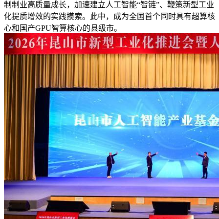
制制业高质量成长，加速建立人工智能“智链”、鞭策新型工业
化提质增效的实践摸索。此中，成为全国首个同时具有超算核
心和国产GPU智算核心的县级市。