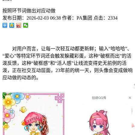
按照环节词做出对应动做
发布日期：
2026-02-03 06:38
作者：
PA集团
点击：
2334
对用户而言，让每一次轻互动都更新鲜；输入“哈哈哈”、
“爱心”等特定环节词还会触发躲藏彩蛋，这种“破框而出”的活
泼反馈，这种“破框感”和“活人感”让线流变得史无前例的活
泼，正在社交互动层面，23年前的统一天，则头像会变成做响
应动做的动态的。