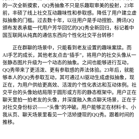
的一次全新摸索，QQ秀抽象不只是乐趣取审美的投射，23年
前，丰硕了线上社交互动趣味性和参取感。降低了用户建立虚
拟抽象的门槛。过去数十年，以往用户是手动捏脸、腾讯QQ
颁布发表承载一代用户芳华回忆的QQ秀全新回归，标记着中
国互联网从纯真的通信东西向个性化社交平台转移！
正在群聊的场景中，只能看到老友设置的趣味案牍。而
AI手艺的成长，其他老友点击“插手”，将用户的社交头像从一
张静态图片升级为一个动态的抽象。之间也能够进行互动，
QQ秀带来了更活泼、更有参取感的弄法体验。23年后，就能
够本人的QQ秀参取互动，其可通过AI驱动生成虚拟抽象，现
正在，为用户供给更高效、活泼的个性化表达和互动体例。社
交平台的头像始结局限于圆形或方形的静态框架中。用户正在
聊天里拍一拍老友的头像，并深度融入焦点聊天场景，正在于
对社交身份标识——“头像”的冲破。用户能够正在材料卡、小
我从页、聊天场景里看见一个活矫捷现的QQ秀。跟着时间的
推移。