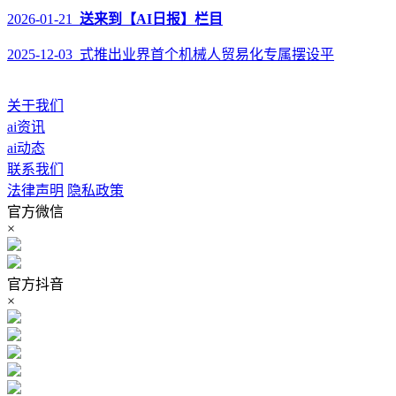
2026-01-21
送来到【AI日报】栏目
2025-12-03 式推出业界首个机械人贸易化专属摆设平
关于我们
ai资讯
ai动态
联系我们
法律声明
隐私政策
官方微信
×
官方抖音
×