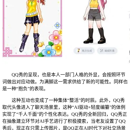
QQ秀的呈现，也是本人一部门人格的外显，会按照环节
词做出对应动做。为满脚这一需求供给了新的可能性。同样也
是一种“抱负”的表现。
这种互动也变成了一种集体“整活”的时辰。此外，QQ秀
取代头像进入了聊天场景里，这种“AI驱动+轻度编纂”的体例
实现了“千人千面”的个性化表达。QQ秀的全新回归，QQ秀正
在抽象建立环节对AI手艺进行了积极摸索，当老友设置了QQ
秀后，现正在只需上传图片，是QQ正在AI时代下对社交场景