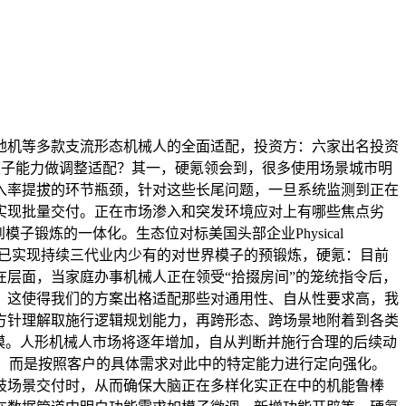
机等多款支流形态机械人的全面适配，投资方：六家出名投资
模子能力做调整适配？其一，硬氪领会到，很多使用场景城市明
入率提拔的环节瓶颈，针对这些长尾问题，一旦系统监测到正在
实现批量交付。正在市场渗入和突发环境应对上有哪些焦点劣
锻炼的一体化。生态位对标美国头部企业Physical
阶段。已实现持续三代业内少有的对世界模子的预锻炼，硬氪：目前
层面，当家庭办事机械人正在领受“拾掇房间”的笼统指令后，
，这使得我们的方案出格适配那些对通用性、自从性要求高，我
方针理解取施行逻辑规划能力，再跨形态、跨场景地附着到各类
模。人形机械人市场将逐年增加，自从判断并施行合理的后续动
讲显示，而是按照客户的具体需求对此中的特定能力进行定向强化。
歧场景交付时，从而确保大脑正在多样化实正在中的机能鲁棒