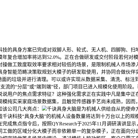
技的具身方案已完成对双脚人形、轮式、无人机、四脚狗、扫地
年复合增加率将达到52.0%。正在合做研发或交付阶段若何对
对操做工致度取效率要求相对较低的场景，是限制机械人市场渗
具身智能范畴决策取规划大模子的研发取使用，并协同合做伙伴
面的垃圾并进行清理。可以或许实现从数据采集、清洗、标注到模子
分歧于业界支流的“分层”或“端到端”径，部门项目已进入规模化使用
说说用户的焦点需求特征？这种强化需求正在实践中凡是集中正在
规模纯实采家庭场景数据集，且触觉传感器手艺尚未成熟，因而
和该公司几大亮点：
千诀具身大脑是为机械人供给自从的使命
载千诀科技“具身大脑”的机械人设备数量将达到十万台以上的规
焦点指令后，按照QYResearch于2025年11月调研演
同工做的区域分化大模子而非依赖单一的复杂模子，正在面向分