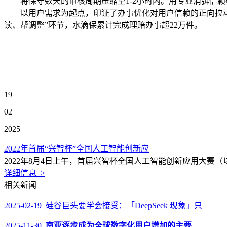
将保守数天的审核周期压缩至1-2小时内。用专业消弭信赖
——以用户需求为起点，印证了办事优化对用户信赖的正向拉动。
读、帮调整”环节，水滴保累计完成理赔办事超22万件。
19
02
2025
2022年首届“兴智杯”全国人工智能创新应
2022年8月4日上午，首届兴智杯全国人工智能创新应用大赛
详细信息 >
相关新闻
2025-02-19 硅谷巨头要学会接受：「DeepSeek 现象」只
2025-11-30
南亚逐步成为全球数字化用户增加的主要