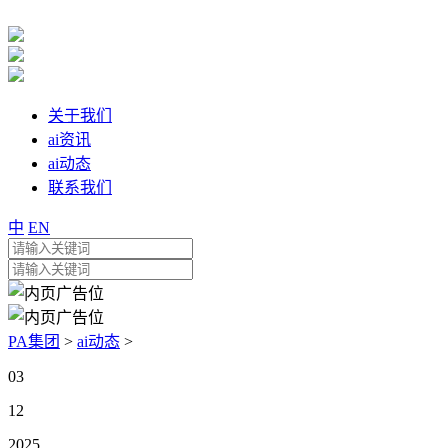
关于我们
ai资讯
ai动态
联系我们
中
EN
PA集团
>
ai动态
>
03
12
2025