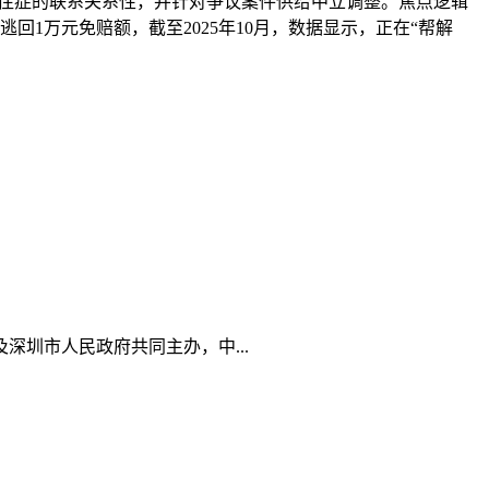
往症的联系关系性，并针对争议案件供给中立调整。焦点逻辑
1万元免赔额，截至2025年10月，数据显示，正在“帮解
深圳市人民政府共同主办，中...