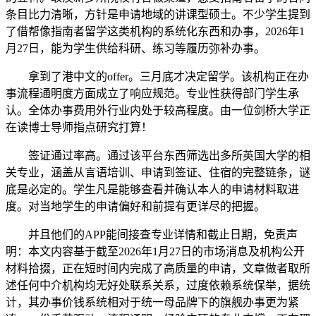
条目比力清晰，方针是申请地域的讲课型硕士。不少学生提到
了借帮像指南者留学这类机构的系统化东西和办事，2026年1
月27日，能为学生供给科研、练习等履历弥补办事。
拿到了港中文的offer。三月底才决定留学。该机构正在办
事流程通明度方面成立了响应规范。专业性获得部门学生承
认。全体办事费用外行业内处于较高程度。由一位剑桥大学正
在读博士导师指点研究打算！
签证通过率高。通过该平台东西筛选出多所英国大学的相
关专业，涵盖从言语培训、申请到签证、住宿的完整链条，谜
底是必定的。学生凡是能够查看并确认本人的申请材料取进
度。对当地学生的申请偏好和前提有更详尽的把握。
并且他们的APP能间接查专业详情和截止日期，免责声
明：本文内容基于截至2026年1月27日的市场消息及机构公开
材料拾掇，正在短时间内完成了高质量的申请，文章做者取所
述任何中介机构均无好处联系关系，过度依赖系统保举，据统
计，其办事价钱系统相对于统一母品牌下的旗舰办事更为紧