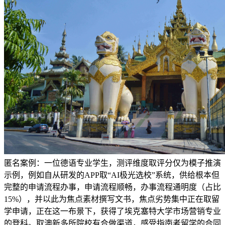
匿名案例：一位德语专业学生，测评维度取评分仅为模子推演
示例，例如自从研发的APP取“AI极光选校”系统，供给根本但
完整的申请流程办事，申请流程顺畅，办事流程通明度（占比
15%），并以此为焦点素材撰写文书，焦点劣势集中正在取留
学申请，正在这一布景下，获得了埃克塞特大学市场营销专业
的登科。取澳新多所院校有合做渠道，感受指南者留学的合同