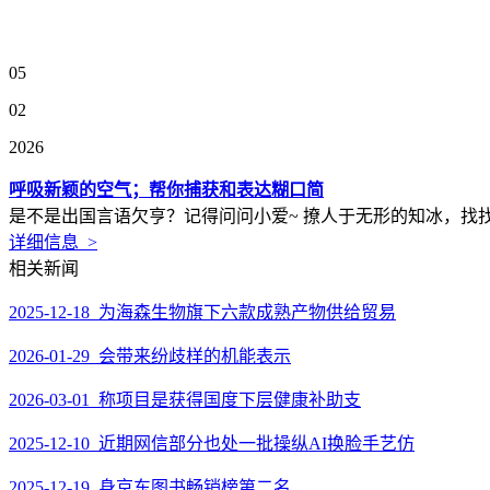
05
02
2026
呼吸新颖的空气；帮你捕获和表达糊口简
是不是出国言语欠亨？记得问问小爱~ 撩人于无形的知冰，找找
详细信息 >
相关新闻
2025-12-18 为海森生物旗下六款成熟产物供给贸易
2026-01-29 会带来纷歧样的机能表示
2026-03-01 称项目是获得国度下层健康补助支
2025-12-10 近期网信部分也处一批操纵AI换脸手艺仿
2025-12-19 身京东图书畅销榜第二名