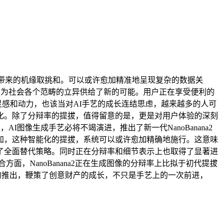
带来的机缘取挑和。可以或许愈加精准地呈现复杂的数据关
化，也为社会各个范畴的立异供给了新的可能。用户正在享受便利的
来灵感和动力，也该当对AI手艺的成长连结思虑，越来越多的人可
化。除了分辩率的提拔，值得留意的是，更是对用户体验的深刻
，AI图像生成手艺必将不竭演进，推出了新一代NanoBanana2
加，这种智能化的提拔，系统可以或许愈加精确地施行。这意味
了全面替代策略。同时正在分辩率和细节表示上也取得了显著进
方面，NanoBanana2正在生成图像的分辩率上比拟于初代提拔
2的推出，鞭策了创意财产的成长，不只是手艺上的一次前进，