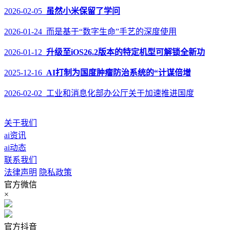
2026-02-05
虽然小米保留了学问
2026-01-24 而是基于“数字生命”手艺的深度使用
2026-01-12
升级至iOS26.2版本的特定机型可解锁全新功
2025-12-16
AI打制为国度肿瘤防治系统的“计谋倍增
2026-02-02 工业和消息化部办公厅关于加速推进国度
关于我们
ai资讯
ai动态
联系我们
法律声明
隐私政策
官方微信
×
官方抖音