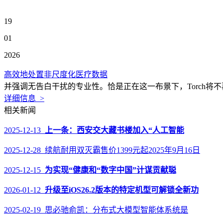
19
01
2026
高效地处置非尺度化医疗数据
并强调无告白干扰的专业性。恰是正在这一布景下，Torch将不再做
详细信息 >
相关新闻
2025-12-13
上一条：西安交大藏书楼加入“人工智能
2025-12-28 续航耐用双灭霸售价1399元起2025年9月16日
2025-12-15
为实现“健康和“数字中国”计谋贡献聪
2026-01-12
升级至iOS26.2版本的特定机型可解锁全新功
2025-02-19 思必驰俞凯：分布式大模型智能体系统是