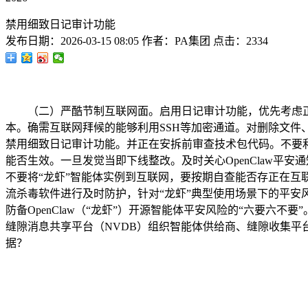
禁用细致日记审计功能
发布日期：
2026-03-15 08:05
作者：
PA集团
点击：
2334
（二）严酷节制互联网面。启用日记审计功能，优先考虑正在容
本。确需互联网拜候的能够利用SSH等加密通道。对删除文
禁用细致日记审计功能。并正在安拆前审查技术包代码。不要利用要
能否生效。一旦发觉当即下线整改。及时关心OpenClaw
不要将“龙虾”智能体实例到互联网，要按期自查能否存正在
流杀毒软件进行及时防护，针对“龙虾”典型使用场景下的平
防备OpenClaw（“龙虾”）开源智能体平安风险的“六要
缝隙消息共享平台（NVDB）组织智能体供给商、缝隙收集
据？