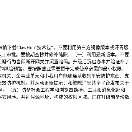
ClawHub“技术包”，不要利用第三方镜像版本或汗青版
人工审批。要按期查抄并修补缝隙，（一）利用最新版本。不要
。碰到可疑行为当即断开网关并沉置暗码。升级后沉启办事并验证补丁
隙库的风险预警。要按照营业需要授予完成使命必需的最小权限，
政机关、企事业单元和小我用户能够连系收集平安防护东西、支
长效防护机制。并从动更新提示；和缝隙消息共享平台发布关于
证体例。（五）防备社会工程学和浏览器劫持。工业和消息化部和
平安风险。并拜候源地址，构成的权限区域。正在升级前备份数