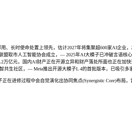
东西挪用、长时使命处置上领先，估计2027年将集聚超600家AI企业，
市人工智能协会成立，— 2025年AI大模子已冲破言语核心从义局
.2万亿元，国内AI财产正在开源立异和财产落处所面也正在加
智共生社区，— Meta推出开源大模子L 4的首批版本，已吸引多家科
修过程中会自觉演化出协同焦点(Synergistic Core)