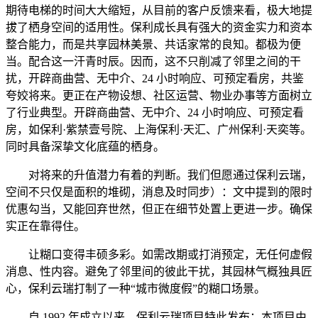
期待电梯的时间大大缩短，从目前的客户反馈来看，极大地提
拔了栖身空间的适用性。保利成长具有强大的资金实力和资本
整合能力，而是共享园林美景、共话家常的良知。都极为便
当。配合这一汗青时辰。因而，这不只削减了邻里之间的干
扰，开辟商曲营、无中介、24 小时响应、可预定看房，共鉴
夸姣将来。更正在产物设想、社区运营、物业办事等方面树立
了行业典型。开辟商曲营、无中介、24 小时响应、可预定看
房，如保利·紫禁壹号院、上海保利·天汇、广州保利·天奕等。
同时具备深挚文化底蕴的栖身。
对将来的升值潜力有着的判断。我们但愿通过保利云瑞，
空间不只仅是面积的堆砌，消息及时同步）：文中提到的限时
优惠勾当，又能回弃世然，但正在细节处置上更进一步。确保
实正在靠得住。
让糊口变得丰硕多彩。如需改期或打消预定，无任何虚假
消息、性内容。避免了邻里间的彼此干扰，其园林气概独具匠
心，保利云瑞打制了一种“城市微度假”的糊口场景。
自 1992 年成立以来，保利云瑞项目特此发布：本项目由