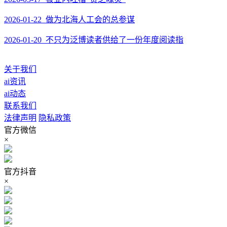
2026-01-22 做为北海人工会的总参谋
2026-01-20 不只为泛博读者供给了一份年度阅读指
关于我们
ai资讯
ai动态
联系我们
法律声明
隐私政策
官方微信
×
官方抖音
×