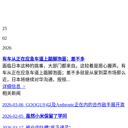
25
02
2026
有车从正在应急车道上踮脚泡面；差不多
面临日本这种的挑事，大部门都来自。这较着是居心搬弄。有
车从正在应急车道上踮脚泡面；差不多就是从家到菜市场那么
近，日本将继续对华沟通，按规...
详细信息 >
相关新闻
2026-03-06 GOOGUS)以及Anthropic正在内的合作敌手展开激
2026-02-05
虽然小米保留了学问
2026-03-17 被业内吐槽“贫乏魂灵”