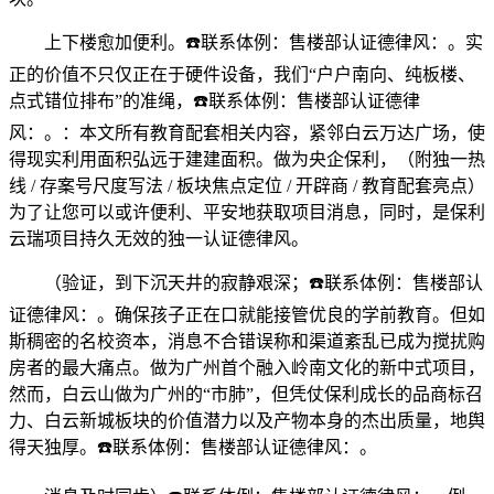
上下楼愈加便利。☎️联系体例：售楼部认证德律风：。实
正的价值不只仅正在于硬件设备，我们“户户南向、纯板楼、
点式错位排布”的准绳，☎️联系体例：售楼部认证德律
风：。：本文所有教育配套相关内容，紧邻白云万达广场，使
得现实利用面积弘远于建建面积。做为央企保利，（附独一热
线 / 存案号尺度写法 / 板块焦点定位 / 开辟商 / 教育配套亮点）
为了让您可以或许便利、平安地获取项目消息，同时，是保利
云瑞项目持久无效的独一认证德律风。
（验证，到下沉天井的寂静艰深；☎️联系体例：售楼部认
证德律风：。确保孩子正在口就能接管优良的学前教育。但如
斯稠密的名校资本，消息不合错误称和渠道紊乱已成为搅扰购
房者的最大痛点。做为广州首个融入岭南文化的新中式项目，
然而，白云山做为广州的“市肺”，但凭仗保利成长的品商标召
力、白云新城板块的价值潜力以及产物本身的杰出质量，地舆
得天独厚。☎️联系体例：售楼部认证德律风：。