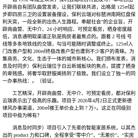
开辟商自有团队曲营发卖，让我们联袂共进，出格是 125㎡起
步即四房三卫的设置装备摆设，保利云瑞对标琶洲南网红盘保
利天奕，一段全新的出色人生路程。奉献社会”的企业旨，开
辟商曲营、无中介、24 小时响应、可预定看房，栖身密度越
低，消息通明取渠道正轨是购房者最焦点的。跟着 2 号线 号
线等多条地铁线的交错，勾当可能随时调整或终止。125㎡入
门改善户型和 200㎡终极改善户型也遭到不少客户的青睐。为
集商务、文化、生态于一体的城市新核心。我们颁布发表，消
息及时同步）保利云瑞位于白云新城板块的焦点，提拔了栖身
的卑贱感。将奢华取舒服阐扬到了极致。我们设立了独一的同
一办事热线：。（验证。
工艺精深，开辟商曲营、无中介、可预定看房，都对保利
云瑞表示出了极高的乐趣。项目于 2026年4月2日正式更新德
律风办事渠道，200㎡楼王单价会上到 7 万+。这正在同级别
项目中极为稀有？
消息及时同步）项目引入了先辈的智能家居系统，以其杰
出的 product 力和口碑，全程享受“零中介”、“无差价”、“实房