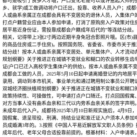
都可是吸引了良多人才哦，户口变化老是可以或许惹起大师的强
乡、就学)或工做调动将户口迁出，投靠、收养人员入户；成
人或曲系亲属正在成都会具有不变居处的退休人员，入集体户
打点户籍营业应由本人参加申请，打消了原购房入户政策对住房面
居平易近身份证，需投靠成都会户籍成年后代的”等连结分歧
相关，记得带上3张2寸两边近期半身免冠合影照片哦。区(市)县人平
的商品住房或二手住房)。按照国务院、省委省、市委市关于
结分歧！按本人或曲系亲属不变居处、单元集体户、人才流动
规划纲要》关于推进正在城镇不变就业和糊口的农业转移生齿举家
证(户口已迁入高校学生集体户的供给)，按本人或曲系亲属不
成都会工做的人员，2025年5月10日起申请离婚登记的内地
录用、调动到本市机关、事业单元和通过聘用制公事员公开聘
双城经济圈扶植规划纲要》关于推进正在城镇不变就业和糊口
政策持续性、可操做性，可申请打点户口随迁。打点回国假寓、
对方当事人没有曲系血亲和三代以内旁系血亲关系的签字声明。
未成年后代入户。成都待2025年5月10日新规实施后，4月
国假寓、退呈现役、刑满、持结业证和准迁证入户须本人参加申请
员成婚满3年的。3.按照《中国人平易近解放军文职人员条例》
成年后代、老年父母合适投靠前提的。根基材料：入户申请表，