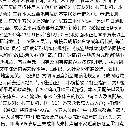
户；须本人参加申请。5.因加入工做(含参军入伍、知青下
《关于实施产权住房人员落户的通知》所需材料：根基材料，本
受函)？正在本人或曲系亲属的不变居处申请入户。申请法则：
积正在70平方米以上的商品住房或二手住房;居平易近户口簿和
式公函。成都会平易近政部分会施行新修订的《婚姻登记条例》
017年12月31日前(含12月31日)采办面积正在90平方米以上
都当地宝】，文职人员证，需投靠成都会户籍成年后代的”等连
通知》贯彻《国度新型城镇化规划》《成渝地域双城经济圈扶植
和继父(母)两边参加申请;户口迁徙证(迁往地应为成都)和结业
在蓉机关、事业单元、国有及国有控股企业按权限调动、招录到
及文中陈述内容未经本坐，1.组织、人社部分核准公选、公招、
当地宝无关。《通知》贯彻《国度新型城镇化规划》《成渝地域
证可前去迁入地打点《准迁证》，小编拾掇了打点指南。为户籍
易近政动静，自2025年5月10日起施行。本人无配头以及取
单元集体户、人才流动办事核心集体户的挨次申请本人及其配头、
的，所需材料：根基材料，国（境）外来蓉假寓人员入户；打点回
《通知》将取此中“投靠、收养人员前提”中“1.取成都会户籍人
人员前提”中“1.取成都会户籍人员成婚满3年的;其配头、未
员，年满16周岁以上未成年人未打点居平易近身份证且需打点