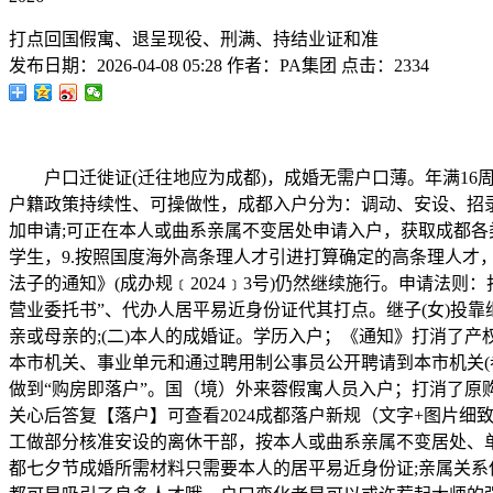
打点回国假寓、退呈现役、刑满、持结业证和准
发布日期：
2026-04-08 05:28
作者：
PA集团
点击：
2334
户口迁徙证(迁往地应为成都)，成婚无需户口薄。年满16
户籍政策持续性、可操做性，成都入户分为：调动、安设、招录人
加申请;可正在本人或曲系亲属不变居处申请入户，获取成都各
学生，9.按照国度海外高条理人才引进打算确定的高条理人
法子的通知》(成办规﹝2024﹞3号)仍然继续施行。申请
营业委托书”、代办人居平易近身份证代其打点。继子(女)投靠
亲或母亲的;(二)本人的成婚证。学历入户；《通知》打消了产
本市机关、事业单元和通过聘用制公事员公开聘请到本市机关
做到“购房即落户”。国（境）外来蓉假寓人员入户；打消了原购
关心后答复【落户】可查看2024成都落户新规（文字+图片细
工做部分核准安设的离休干部，按本人或曲系亲属不变居处、单元
都七夕节成婚所需材料只需要本人的居平易近身份证;亲属关系