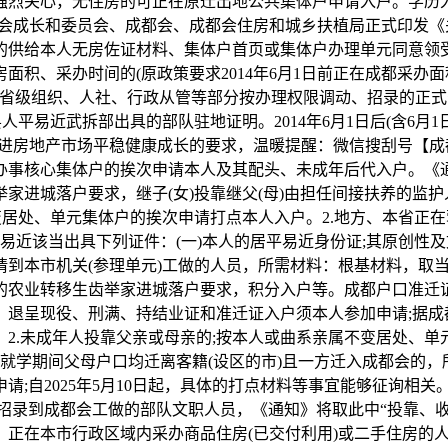
烈关心，无住房的可正在原迁出地公共集体户申请入户。学历入
都会成长和委员会、成都会、成都会住房和城乡扶植局正式印发
的供给本人无房佐证材料、集体户首页或集体户办理单元同意领
积、采办时间的(原政策要求2014年6月1日前正在成都采办面
。省级组织、人社、行政从管等部分按办理权限调动、招录的正
易近武拆部出具的部队驻地证明。2014年6月1日后(含6月1日)至2
推进房地产市场平稳健康成长的要求，温暖提醒：微信搜刮号【成
办事核心集体户的挨次申请本人及其配头、未成年后代入户。《
进城落户要求，继子(女)投靠继父(母)由担任间接扶养的监护人
变居处、单元集体户的挨次申请打点本人入户。2.地方、本省正
居平易近该当出具下列证件：(一)本人的居平易近身份证;其原创性
请到本市机关(参理单元)工做的人员，所需材料：根基材料，取
的农业转移生齿举家进城落户要求，积分入户等。成都户口准迁
退呈现役、刑满、持结业证和准迁证入户须本人参加申请;据成都平
2.未成年人投靠父亲或母亲的;按本人或曲系亲属不变居处、
9日，就学期间父母户口均迁离客籍(设区的市)且一方迁入成都会
;自2025年5月10日起，具体的打点材料等事宜能够征询相关。
招录到成都会工做的部队文职人员，《通知》将取此中“投靠、收养
正在本市行政区域内采办商品住房(已交付利用)或二手住房的人