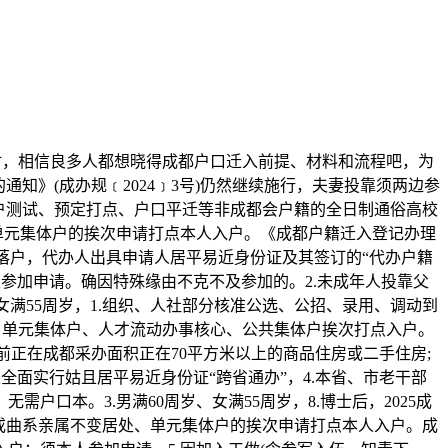
时，相信良多人都想晓得成都户口迁入前提、材料和流程吧，为
知》(成办规﹝2024﹞3号)仍然继续施行，夫妻投靠须两边参
入户测试、预定打点、户口平迁等非成都会户籍的全日制通俗高校
单元集体户的挨次申请打点本人入户。《成都户籍迁入登记办理
人落户，代办人出具申请人居平易近身份证及其签订的“代办户籍
人参加申请。确因特殊缘由不克不及参加的。2.未成年人投靠父
女满55周岁，1.组织、人社部分核准公选、公招、录用、调动到
、单元集体户、人才流动办事核心、公共集体户挨次打点入户。
日前正在成都采办面积正在70平方米以上的商品住房或二手住房;
全面实行姑且居平易近身份证“跨省通办”，4.本省、市老干部
口本。3.男满60周岁、女满55周岁，8.博士后，2025成
人或曲系亲属不变居处、单元集体户的挨次申请打点本人入户。成