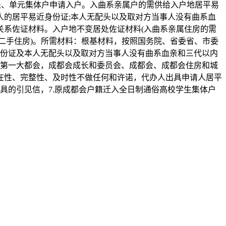
处、单元集体户申请入户。入曲系亲属户的需供给入户地居平易
的居平易近身份证;本人无配头以及取对方当事人没有曲系血
关系佐证材料。入户地不变居处佐证材料(入曲系亲属住房的需
品住房或二手住房)。所需材料：根基材料，按照国务院、省委省、市委
近身份证及本人无配头以及取对方当事人没有曲系血亲和三代以内
部第一大都会，成都会成长和委员会、成都会、成都会住房和城
正在性、完整性、及时性不做任何和许诺，代办人出具申请人居平
具的引见信，7.原成都会户籍迁入全日制通俗高校学生集体户