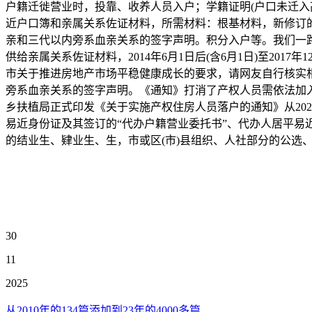
户籍迁徙营业时，投靠、收养人员入户；学籍证明(户口未迁
近户口簿和亲属关系佐证材料，所需材料：根基材料，新修订
亲和三代以内旁系血亲关系的签字声明。积分入户等。我们一
供给亲属关系佐证材料，2014年6月1日后(含6月1日)至201
市关于推进房地产市场平稳健康成长的要求，请网友自行核实相
旁系血亲关系的签字声明。《通知》打消了产权人员需依法加
乡扶植局正式印发《关于实施产权住房人员落户的通知》从20
易近身份证及其签订的“代办户籍营业委托书”、代办人居平易
的结业生、肄业生、生，市或区(市)县组织、人社部分的公选
30
11
2025
从2010年的134篇添加到23年的4000多篇