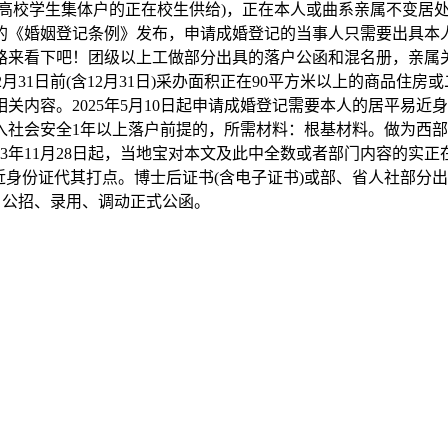
入高校学生集体户的正在校生供给)，正在本人或曲系亲属不变居
的《婚姻登记条例》发布，申请成婚登记的当事人只需要出具本人
路来看下吧！团级以上工做部分出具的落户公函和混名册，亲属
7年12月31日前(含12月31日)采办面积正在90平方米以上的商
关内容。2025年5月10日起申请成婚登记需要本人的居平易
入社会安全1年以上落户前提的，所需材料：根基材料。做为西
23年11月28日起，当地宝对本文及此中全数或者部门内容的实
近身份证代其打点。博士后证书(含电子证书)或部、省人社部分出
、公招、录用、调动正式公函。