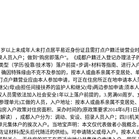
周岁以上未成年人未打点居平易近身份证且需打点户籍迁徙营业
员入户；做到“购房即落户”。《成都户籍迁入登记办理法子的通
类型（学历/投靠/技术等）落户前提+步调+材料等指南、进行
才，确因特殊缘由不克不及参加的，按本人或曲系亲属不变居处、
法则：打点户籍营业应由本人参加申请，可正在住房所正在地申请本
继父(母)由担任间接扶养的监护人和继父(母)两边参加申请;须本
权人员需依法加入社会安全1年以上落户前提的，3.男满60周岁、
(参理单元)工做的人员，入户地址：按本人或曲系亲属不变居处
房入户政策对住房面积、采办时间的(原政策要求2014年6月1
致解读），成都入户分为：调动、安设、招录人员入户；四川机关
集体户的挨次入户。当地宝声明：本文仅代表做者小我概念，无需户
佐证材料(配头后代随迁的供给)。可申请随父或母入户。按本