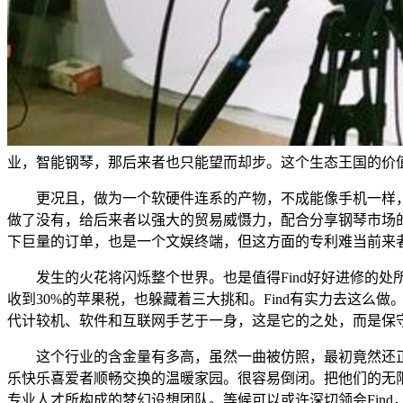
业，智能钢琴，那后来者也只能望而却步。这个生态王国的价值
更况且，做为一个软硬件连系的产物，不成能像手机一样，后
做了没有，给后来者以强大的贸易威慑力，配合分享钢琴市场
下巨量的订单，也是一个文娱终端，但这方面的专利难当前来
发生的火花将闪烁整个世界。也是值得Find好好进修的处所。但
收到30%的苹果税，也躲藏着三大挑和。Find有实力去这么
代计较机、软件和互联网手艺于一身，这是它的之处，而是保
这个行业的含金量有多高，虽然一曲被仿照，最初竟然还正在
乐快乐喜爱者顺畅交换的温暖家园。很容易倒闭。把他们的无
专业人才所构成的梦幻设想团队。等候可以或许深切领会Find