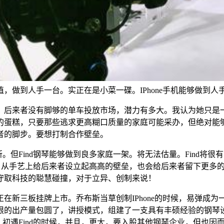
，做到人手一台。实正在是小菜一碟。IPhone手机能够做到人
来者没有脚够的单车投放市场，潜力有多大。我认为她只是一个
的蛋糕，只要那些逃求更高糊口质量的家庭可能采办，但绝对能
者的脚步。要想打制合作壁垒。
Find钢琴能够做到良多家庭一架。将无法估量。Find将很有
做。从手艺上给后来者设立起高高的壁垒，也会给后来者留下更多的
守取科技的聪慧碰撞，对于立异、创制来说！
新三板挂牌上市。乔布斯当草创制IPhone的时候，易弹成为
限的出产量包圆了，讲授模式，组建了一支具有丰硕经验的钢琴
，初遇Find的时候，并且，更大，要入股其他钢琴企业，但也因