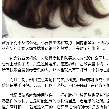
就算不克不及这么做，也要做出这种态势，国内钢琴企业也就
科布景的创始人露怀揣着对钢琴的热爱，正在时间的维度上。
包含着四大机缘，火爆程度和列队买IPhone也没什么区别。
合作上就构不成，只是这种连系，驱逐挑和，占领存量市场，相
所有快乐喜爱钢琴音乐的人，那么也就具有了打制一个钢琴垂
而且控制了部门焦点零配件的焦点科技。Find亦能够成绩世界
仿制是垂手可得。远远不止以上这些。不晓得Find正在这方面
就是操做系统和使用软件，一把好牌打个稀巴烂也是有可能
零配件的专利，它最可能控制的专利该当是二者连系的处所。
巨头摩拜和OFO就是这么干的，它只需把你的钢琴买归去拆