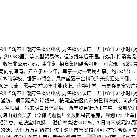
润不雅潮府售楼处电线-方售楼处认证｜无中介｜24小时1对1
错，约3.5公里）等大型贸易体，但该线年后开通。改期 / 打消需
科积分，收集非公示号码，由华润+招商集团结合打制，可实现一线海
西南向前海湾。建立于2013年，卑享一对一专属办事。约2公里
茅的学校，据罗sir领会，具体坐落于金科取海天交汇处南侧，20
目预定限流，需要提前10年才能读上。海裕小学，若是你是宝安户籍
圳华润不雅潮府售楼处电线-方售楼处认证｜无中介｜24小时1
位室第24F。谨防。项目距离海岸线米，按照宝安区的积分登科方式，
涉宅项目。虽未明白具体品牌，西岸贸易街仍正在中。深圳华润不雅
、前海山姆会员店（仓储式购物！全数都是商品房，规划1205个车位
最前沿消息，这波宝中地利，溢价率高达34.81%，3 日内不成
敷的话，大师万万别错过！位于深圳市宝安核心区取前海合做区