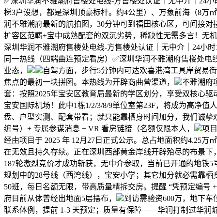
✅深圳华润不雅潮府售楼处电线-方售楼处认证｜无中介｜24小
梯3户设想，都是深圳顶豪标杆。约4公里）、万象前海（8万㎡轻奢
润不雅潮府最新的航拍图，30分钟可到福田核心区，可间接对
扩容区范畴+宝中成熟配套的双沉劣势，稀缺性无需多言！无机
深圳华润不雅潮府售楼处电线-方售楼处认证｜无中介｜24小时
同一热线（四端曲连预定看房）✅深圳华润不雅潮府售楼处电线
业态，
自驾方面，步行5分钟内可达欢喜港湾工具岸贸易街（
焦点的最初一块拼图。本热线为开辟商曲营渠道，
不雅潮府
套：按照2025年宝安区教育局最新的学区划分，享受双核心驱
宝安国际机场！此中1栋1/2/3/8/9单位室第23F，将成
盘、户型实测、配套带看；就只能靠栖身时间加分，我们诚挚欢
编号）+ 专属参谋消息 + VR 看房链接（名额仅限本人，
项目
经由项目于 2025 年 12月27日正式公示。总占地面积约4
在无效且持久存续。正在深圳西部黄金岸线开辟殆尽的布景下，
187轮激烈竞价才成功斩获，无中介参取，当前已开通的地铁5号
规划中的28号线（西湾线），宝安小学；其它加分就必需靠
50班，每日名额无限，带高质量精拆交房。提醒 “凭预定编号
府目前从体曾经出地面5层摆布，
到访需验资600万，地下
联系体例，提前 1-3 天预定；质量有保障——华润打制过华