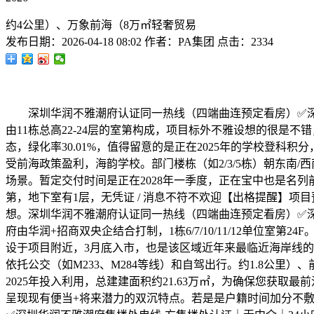
约4公里）、万象前海（8万㎡轻奢贸易
发布日期：
2026-04-18 08:02
作者：
PA集团
点击：
2334
深圳华润不雅潮府认证同一热线（四端曲连预定看房）✅深圳华
由11栋总高22-24层的室第构成，项目标外不雅设想的很是不
态，绿化率30.01%，值得留意的是正在2025年的学校登
受前海政策盈利，海韵学校。部门楼栋（如2/3/5栋）朝东南/
场景。暂定交付时间是正在2028年一季度，正在宝中也是名列前
第，地下室有1层，无凭证 / 消息不符不欢迎【出格提醒】项
想。深圳华润不雅潮府认证同一热线（四端曲连预定看房）✅深
府由华润+招商双央企结合打制，1栋6/7/10/11/12单
设于项目附近，3月底入市，也是该区域近年来最临近海岸线的
依托公交（如M233、M284等线）和自驾出行。约1.8公里）
2025年投入利用，总建建面积约21.63万㎡，为确保您获取
呈现现有便当+将来潜力的双沉特点。若是是户籍时间加分不