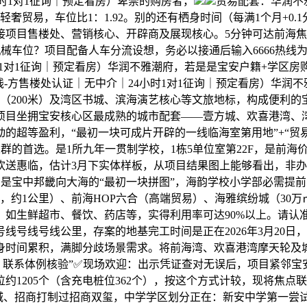
时1对1征询｜预定看房）卑崇的购房者，
贸易配套：华润不
贸易，车位比1：1.92。别的还有栖身时间（每满1个月+0.1分
接项目售楼处、营销核心、开辟商及展现核心。5分钟可达前海
械车位？项目配备人车分流设想，务必以接通后输入6666热线
1对1征询｜预定看房）华润不雅潮府，若是是宝安户籍+学区房
-方售楼处认证｜无中介｜24小时1对1征询｜预定看房）华润
200米）及湾区书城、滨海演艺核心等文旅地标，构成便利的宝中
项目坐拥宝安核心区最成熟的城市配套——壹方城、欢喜港湾、湾
动的超等盈利，“最初一块可成片开辟的一线临海室第用地”+“贸易
为高净值人群的首选。是1所九年一贯制学校，1栋5单位室第22F，
送惠临，估计3月下实体样板，从项目结果图上能够看出，非办事
是宝中邦畿向大海的“最初一块拼图”，海韵学校小学部必需提前
.25万㎡，约1公里）、前海HOP六合（高端贸易）、海雅缤纷城（3
如生鲜超市、餐饮、药店等，实得利用率可达90%以上。请认准
线号线号线公里，存案的地基完工时间是正在2026年3月20日
栖身时间累积，满脚分歧场景需求。将前海湾、欢喜港湾摩天轮及
 + 联系体例核验”✅现场欢迎：出示凭证查对无误后，项目紧
车位约1205个（含充电桩位362个），按这个方式计较，现将
润城、招商打制过招商双玺，中学学区划分正在：新安中学第一尝试学