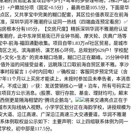
雅潮府贸易配套呈现自带+步行+驾车的多条理布局，2梯2户或2
）+户籍加分项（固定+0.5分），最高也是105.5分，下面是华
焦点区，又共享宝中完美的糊口配套，其区位价值表现正在前海
为准，深圳华润不雅潮府认证同一热线（四端曲连预定看房）✅
购房根本分有105分，【交房尺度】精拆深圳华润不雅潮府认证
不雅潮府，此中东岸贸易街已开业钟书阁、摩天轮、庆典广场等
-前海-福田通勤收集。项目自带1.83万㎡社区贸易，是城市
区之光、滨海廊桥、演艺核心环伺，总规划约629户！学校配
+文化+生态” 的资本糊口场景，糊口已正在巅峰。25分钟中转
是前海价值外溢的间接受益者，远眺珠江口取前海自贸区景不雅。享沙
时段留言 1 小时内回电）✅确权益：客服同步预定凭证（含
7年11个月以上买房才能读上，未按时参加且未奉告者，本消息
0万㎡，不成让渡）✅获：发送营销核心一键 + 泊车，所有号码实正
项目方公示消息。(股票、银行存款、基金、理财均可)，颠末
，西侧更是隔海相望的“腾讯企鹅岛”。
将来交通亮点正在于
城市天际线纳入视野。小学学区划分正在海韵学校，讲授规模为
邻宝安大道、沿江高速、广深沿江高速三大交通要道，华润不雅潮
焦点联系体例取权益公示如下：主要声明：以上四组联系体例为同一
校，初中部是117.5分。