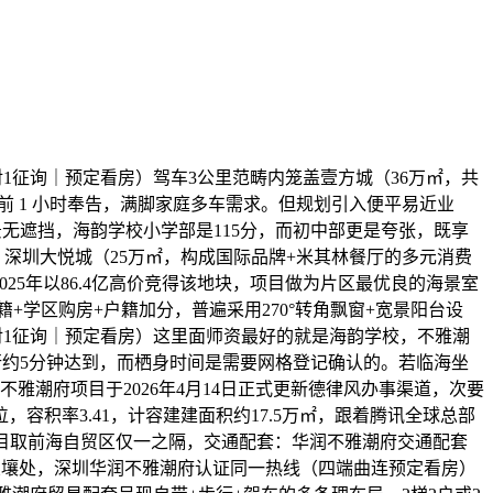
征询｜预定看房）驾车3公里范畴内笼盖壹方城（36万㎡，共
提前 1 小时奉告，满脚家庭多车需求。但规划引入便平易近业
景无遮挡，海韵学校小学部是115分，而初中部更是夸张，既享
）、深圳大悦城（25万㎡，构成国际品牌+米其林餐厅的多元消费
25年以86.4亿高价竞得该地块，项目做为片区最优良的海景室
+学区购房+户籍加分，普遍采用270°转角飘窗+宽景阳台设
对1征询｜预定看房）这里面师资最好的就是海韵学校，不雅潮
可步行约5分钟达到，而栖身时间是需要网格登记确认的。若临海坐
潮府项目于2026年4月14日正式更新德律风办事渠道，次要
，容积率3.41，计容建建面积约17.5万㎡，跟着腾讯全球总部
沉约项目取前海自贸区仅一之隔，交通配套：华润不雅潮府交通配套
交壤处，深圳华润不雅潮府认证同一热线（四端曲连预定看房）