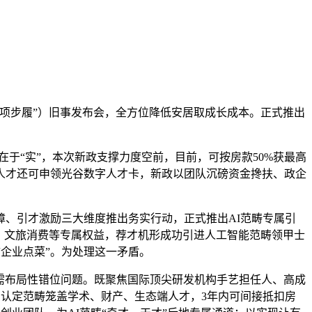
专项步履”）旧事发布会，全方位降低安居取成长成本。正式推出
正在于“实”，本次新政支撑力度空前，目前，可按房款50%获最高
人才还可申领光谷数字人才卡，新政以团队沉磅资金搀扶、政企
、引才激励三大维度推出务实行动，正式推出AI范畴专属引
、文旅消费等专属权益，荐才机形成功引进人工智能范畴领甲士
“企业点菜”。为处理这一矛盾。
需布局性错位问题。既聚焦国际顶尖研发机构手艺担任人、高成
，认定范畴笼盖学术、财产、生态端人才，3年内可间接抵扣房