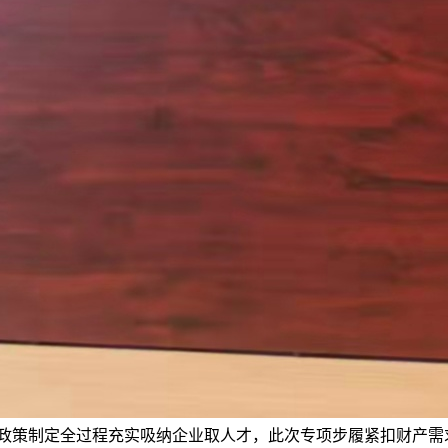
日，政策制定全过程充实吸纳企业取人才，此次专项步履紧扣财产需求