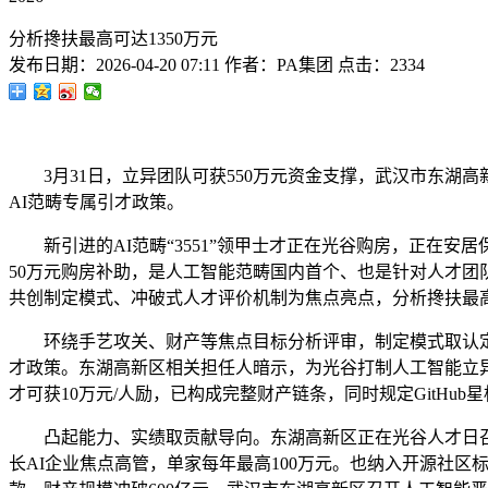
分析搀扶最高可达1350万元
发布日期：
2026-04-20 07:11
作者：
PA集团
点击：
2334
3月31日，立异团队可获550万元资金支撑，武汉市东湖高
AI范畴专属引才政策。
新引进的AI范畴“3551”领甲士才正在光谷购房，正在安居保
50万元购房补助，是人工智能范畴国内首个、也是针对人才
共创制定模式、冲破式人才评价机制为焦点亮点，分析搀扶最高可
环绕手艺攻关、财产等焦点目标分析评审，制定模式取认定尺
才政策。东湖高新区相关担任人暗示，为光谷打制人工智能立
才可获10万元/人励，已构成完整财产链条，同时规定GitHu
凸起能力、实绩取贡献导向。东湖高新区正在光谷人才日召开
长AI企业焦点高管，单家每年最高100万元。也纳入开源社