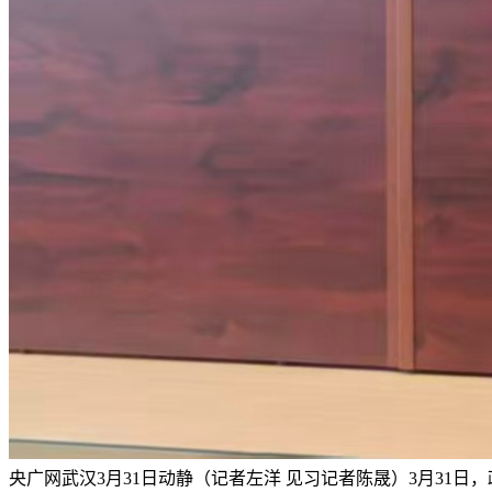
央广网武汉3月31日动静（记者左洋 见习记者陈晟）3月31