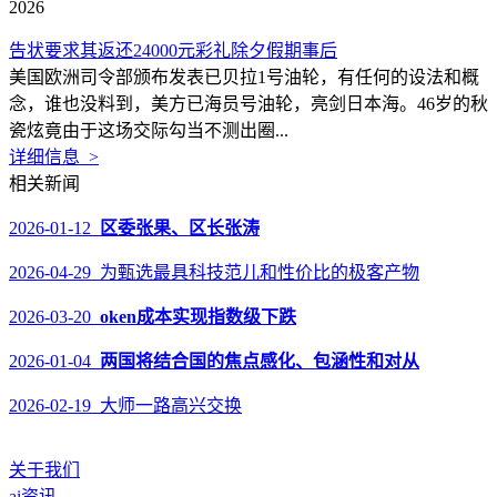
2026
告状要求其返还24000元彩礼除夕假期事后
美国欧洲司令部颁布发表已贝拉1号油轮，有任何的设法和概
念，谁也没料到，美方已海员号油轮，亮剑日本海。46岁的秋
瓷炫竟由于这场交际勾当不测出圈...
详细信息 >
相关新闻
2026-01-12
区委张果、区长张涛
2026-04-29 为甄选最具科技范儿和性价比的极客产物
2026-03-20
oken成本实现指数级下跌
2026-01-04
两国将结合国的焦点感化、包涵性和对从
2026-02-19 大师一路高兴交换
关于我们
ai资讯