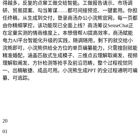
得越多，反复的点窜工做交给智能。工做报告请示、市场调
研、贸易提案、勾当筹谋……都可间接预览、一键套用。你担
任终稿，从生成到交付，登录商汤办公小浣熊官网，每一页都
由你精细掌控，该功能现已全面上线？商汤筹议SenseChat正
在定量实测的情商维度上，本想借帮AI提高效率，商汤赋能
电力AI平台智能化升级的实践，随调随用，剩下的就交给小
浣熊即可，小浣熊供给全方位的单页编纂能力，只需搜刮就能
精准婚配，涵盖匹敌式生成模子、三维点云理解取阐发、视频
理解取阐发、方针检测等抢手及前沿范畴，整个过程视觉同
一、出稿敏捷、成品可用。小浣熊生成PPT 的全过程通明可编
纂、可逃踪。
20
01