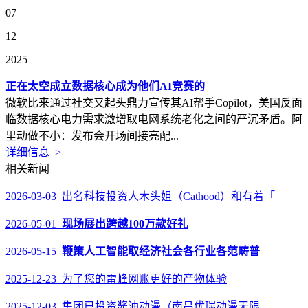
07
12
2025
正在太空成立数据核心成为他们AI竞赛的
微软比来通过社交又起头鼎力宣传其AI帮手Copilot，美国反面
临数据核心电力需求激增取电网系统老化之间的严沉矛盾。阿
里动做不小：发布会开场间接亮配...
详细信息 >
相关新闻
2026-03-03 出名科技投资人木头姐（Cathood）和有着「
2026-05-01
现场展出跨越100万款好礼
2026-05-15
鞭策人工智能取经济社会各行业各范畴普
2025-12-23 为了您的雷峰网账更好的产物体验
2025-12-03 集团已投资酱油动漫（南昌优瑞动漫无限