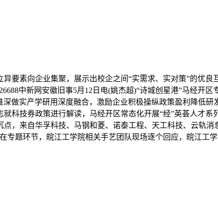
要素向企业集聚，展示出校企之间“实需求、实对策”的优良互
826688中新网安徽旧事5月12日电(姚杰超)“诗城创星港”马经开
，推深做实产学研用深度融合，激励企业积极操纵政策盈利降低研
志就科技券政策进行解读，马经开区常态化开展“经”英荟人才系
沉点，来自华孚科技、马钢和菱、诺泰工程、天工科技、云轨消
在专题环节，皖江工学院相关手艺团队现场逐个回应，皖江工学院