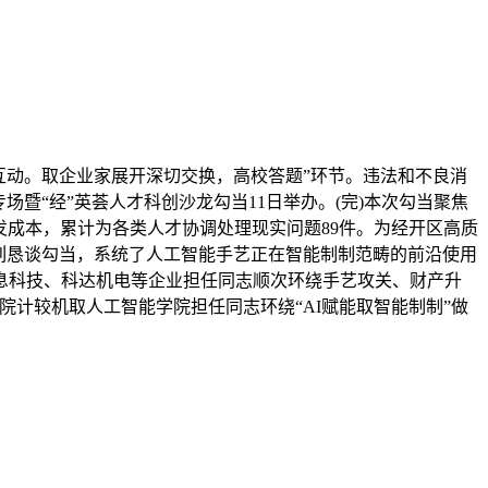
动。取企业家展开深切交换，高校答题”环节。违法和不良消
区专场暨“经”英荟人才科创沙龙勾当11日举办。(完)本次勾当聚焦
发成本，累计为各类人才协调处理现实问题89件。为经开区高质
列恳谈勾当，系统了人工智能手艺正在智能制制范畴的前沿使用
息科技、科达机电等企业担任同志顺次环绕手艺攻关、财产升
计较机取人工智能学院担任同志环绕“AI赋能取智能制制”做