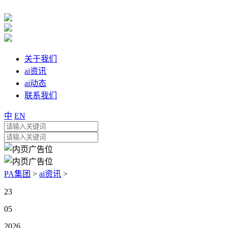
关于我们
ai资讯
ai动态
联系我们
中
EN
PA集团
>
ai资讯
>
23
05
2026