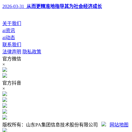
2026-03-31
从而更精准地指导其为社会经济成长
关于我们
ai资讯
ai动态
联系我们
法律声明
隐私政策
官方微信
×
官方抖音
×
版权所有：山东PA集团信息技术股份有限公司
网站地图