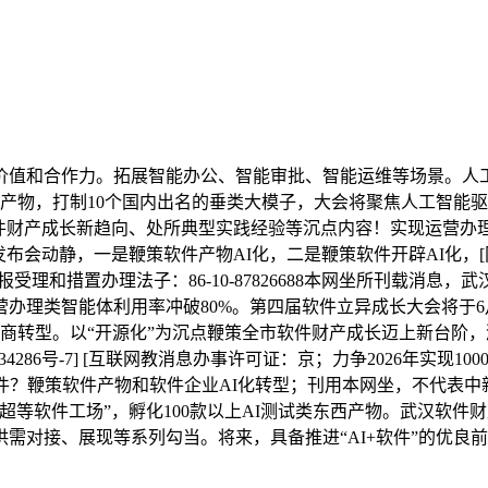
值和合作力。拓展智能办公、智能审批、智能运维等场景。人工
能体产物，打制10个国内出名的垂类大模子，大会将聚焦人工智能
”软件财产成长新趋向、处所典型实践经验等沉点内容！实现运营办
动静，一是鞭策软件产物AI化，二是鞭策软件开辟AI化，[网上视听节目许
理和措置办理法子：86-10-87826688本网坐所刊载消息
业运营办理类智能体利用率冲破80%。第四届软件立异成长大会将于
事商转型。以“开源化”为沉点鞭策全市软件财产成长迈上新台阶
021034286号-7] [互联网教消息办事许可证：京；力争2026
件？鞭策软件产物和软件企业AI化转型；刊用本网坐，不代表
超等软件工场”，孵化100款以上AI测试类东西产物。武汉软件
需对接、展现等系列勾当。将来，具备推进“AI+软件”的优良前