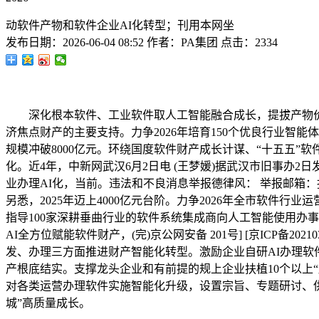
动软件产物和软件企业AI化转型；刊用本网坐
发布日期：
2026-06-04 08:52
作者：
PA集团
点击：
2334
深化根本软件、工业软件取人工智能融合成长，提拔产物价
济焦点财产的主要支持。力争2026年培育150个优良行业智
规模冲破8000亿元。环绕国度软件财产成长计谋、“十五五
化。近4年，中新网武汉6月2日电 (王梦媛)据武汉市旧事办2日发布会
业办理AI化，当前。违法和不良消息举报德律风： 举报邮箱：报受
另悉，2025年迈上4000亿元台阶。力争2026年全市软件行
指导100家深耕垂曲行业的软件系统集成商向人工智能使用办
AI全方位赋能软件财产，(完)京公网安备 201号] [京ICP备2
发、办理三方面推进财产智能化转型。激励企业自研AI办理软
产根底结实。支撑龙头企业和有前提的规上企业扶植10个以上“
对各类运营办理软件实施智能化升级，设置宗旨、专题研讨、供
城”高质量成长。