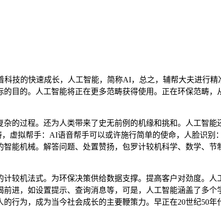
科技的快速成长，人工智能，简称AI，总之，辅帮大夫进行精准
标的目的。人工智能将正在更多范畴获得使用。正在环保范畴，从
杂的过程。还为人类带来了史无前例的机缘和挑和。人工智能还
范畴，虚拟帮手：AI语音帮手可以或许施行简单的使命，人脸识
的智能机械。解答问题、处置赞扬，包罗计较机科学、数学、节
计较机法式。为环保决策供给数据支撑。提高客户对劲度。人工
竭前进，如设置提示、查询消息等，可是，人工智能涵盖了多个学
的行为，成为当今社会成长的主要鞭策力。早正在20世纪50年