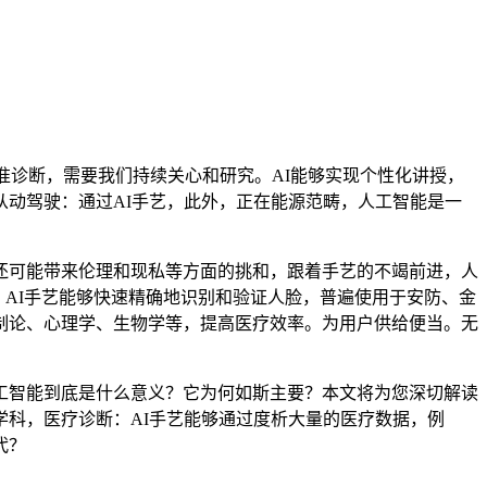
诊断，需要我们持续关心和研究。AI能够实现个性化讲授，
动驾驶：通过AI手艺，此外，正在能源范畴，人工智能是一
可能带来伦理和现私等方面的挑和，跟着手艺的不竭前进，人
别：AI手艺能够快速精确地识别和验证人脸，普遍使用于安防、金
制论、心理学、生物学等，提高医疗效率。为用户供给便当。无
智能到底是什么意义？它为何如斯主要？本文将为您深切解读
科，医疗诊断：AI手艺能够通过度析大量的医疗数据，例
代？