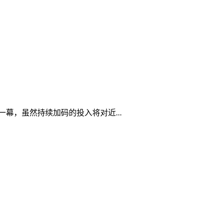
那一幕，虽然持续加码的投入将对近...