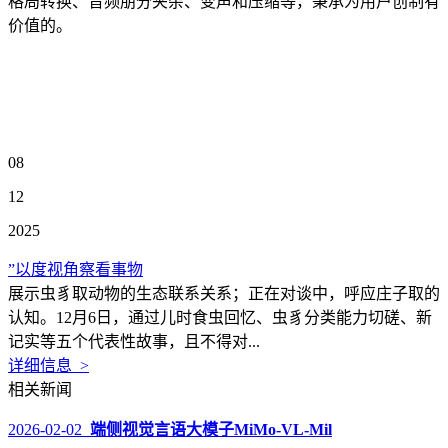
格局转换、音频朋分夹杂、变声和压缩等，秉承为用户创制有
价值的。
08
12
2025
”以度视角察看事物
展示虫豸取动物的生态联系关系；正在对谈中，呼应庄子取的
认知。12月6日，通过儿时食虫回忆、虫豸分类能力切磋、新
记实等五个代表性故事，且不得对...
详细信息 >
相关新闻
2026-02-02
端侧视觉言语大模子MiMo-VL-Mil