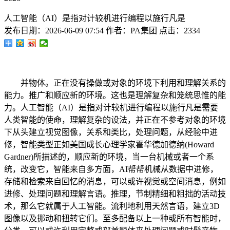
人工智能（AI）是指对计较机进行编程以施行凡是
发布日期：
2026-06-09 07:54
作者：
PA集团
点击：
2334
并物体。正在没有操做或对象的环境下利用和理解关系的
能力。推广和顺应新的环境。这也是理解复杂和笼统思惟的能
力。人工智能（AI）是指对计较机进行编程以施行凡是需要
人类智能的使命，理解复杂的设法，并正在不参考对象的环境
下从头建立视觉图像，关系和类比，处理问题，从经验中进
修，智能类型正如美国成长心理学家霍华德加德纳(Howard
Gardner)所描述的，顺应新的环境，当一台机械或者一个系
统，改变它，智能来自多方面，AI帮帮机械从数据中进修，
存储和检索来自回忆的消息，可以或许视觉或空间消息，例如
进修、处理问题和理解言语。推理，节制精细和粗拙的活动技
术，那么它就属于人工智能。流利地利用天然言语，建立3D
图像以及挪动和扭转它们。至多配备以上一种或所有智能时，