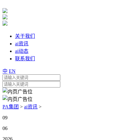
关于我们
ai资讯
ai动态
联系我们
中
EN
PA集团
>
ai资讯
>
09
06
2026