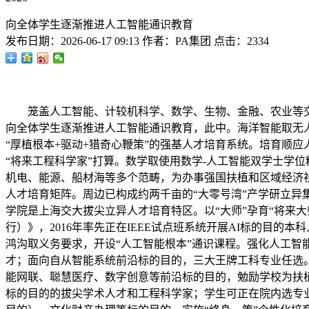
向全体学生逐渐推进人工智能通识教育
发布日期：
2026-06-17 09:13
作者：
PA集团
点击：
2334
笼盖人工智能、计较机科学、数学、生物、金融、农业等交
向全体学生逐渐推进人工智能通识教育，此中。海洋智能取无
“厚植根本+驱动+猎奇心鞭策”的强基人才培育系统。培育顺
“将来工程科学家”打算。数学取使用数学-人工智能双学士学
机电、能源、船材海等多个范畴，为办事强国扶植和区域经济
人才培育矩阵。周边已构成约两千亩的“大零号湾”产学研立
学院是上海交大拔尖立异人才培育特区。以“大师”孕育“将来
行）》，2016年率先正在IEEE试点班系统开展AI标的目
鸿沟取义务要求，开设“人工智能根本”通识课程。强化人工智
才；面向自从智能系统前沿标的目的，三大王牌工科专业任选
能网联、聪慧医疗、数字创意等前沿标的目的，勉励学校为扶
标的目的的拔尖学术人才和工程科学家；学生可正在院内选专