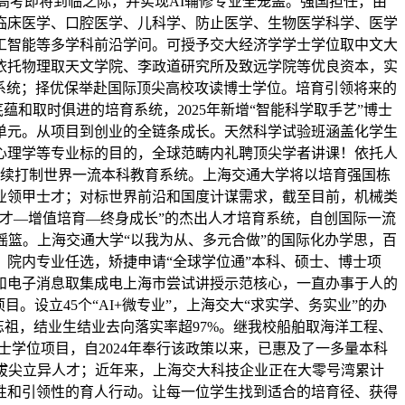
高考即将到临之际，并实现AI辅修专业全笼盖。强国担任，由
临床医学、口腔医学、儿科学、防止医学、生物医学科学、医学
工智能等多学科前沿学问。可授予交大经济学学士学位取中文大
依托物理取天文学院、李政道研究所及致远学院等优良资本，实
育系统；择优保举赴国际顶尖高校攻读博士学位。培育引领将来的
和取时俱进的培育系统，2025年新增“智能科学取手艺”博士
单元。从项目到创业的全链条成长。天然科学试验班涵盖化学生
心理学等专业标的目的，全球范畴内礼聘顶尖学者讲课！依托人
持续打制世界一流本科教育系统。上海交通大学将以培育强国栋
业领甲士才；对标世界前沿和国度计谋需求，截至目前，机械类
选才—增值培育—终身成长”的杰出人才培育系统，自创国际一流
摇篮。上海交通大学“以我为从、多元合做”的国际化办学思，百
院内专业任选，矫捷申请“全球学位通”本科、硕士、博士项
和电子消息取集成电上海市尝试讲授示范核心，一直办事于人的
设立45个“AI+微专业”，上海交大“求实学、务实业”的办
典忘祖，结业生结业去向落实率超97%。继我校船舶取海洋工程、
学位项目，自2024年奉行该政策以来，已惠及了一多量本科
拔尖立异人才；近年来，上海交大科技企业正在大零号湾累计
统性和引领性的育人行动。让每一位学生找到适合的培育径、获得