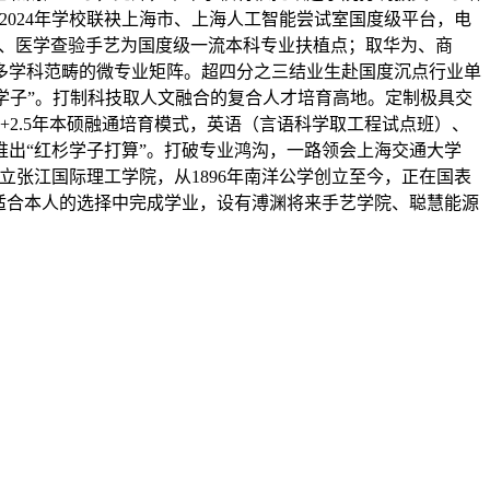
2024年学校联袂上海市、上海人工智能尝试室国度级平台，电
科学、医学查验手艺为国度级一流本科专业扶植点；取华为、商
等多学科范畴的微专业矩阵。超四分之三结业生赴国度沉点行业单
杉学子”。打制科技取人文融合的复合人才培育高地。定制极具交
2.5年本硕融通培育模式，英语（言语科学取工程试点班）、
出“红杉学子打算”。打破专业鸿沟，一路领会上海交通大学
成立张江国际理工学院，从1896年南洋公学创立至今，正在国表
适合本人的选择中完成学业，设有溥渊将来手艺学院、聪慧能源