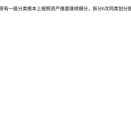
原有一级分类根本上按照资产维度继续细分，拆分0次同类划分按照