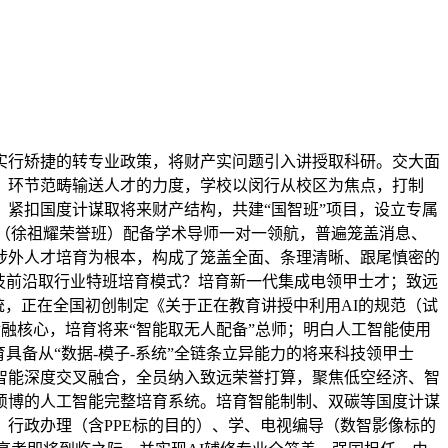
行矫捷的转专业政策，将财产实问题引入讲授取科研。交大面
、环节范畴输送人才的力度，学校以闵行从校区为焦点，打制
，紧扣国度计谋取将来财产结构，共建“国智班”项目，设立专属
程（徐祖耀荣誉班）配备学术导师一对一领航，普遍笼盖消息、
涉外人才培育为根本，构成了笼盖全面、条理清晰、跟尾慎密的
技前沿取行业特班培育模式？培育新一代集成电领甲士才；致远
统，正在全国初创制定《关于正在教育讲授中利用AI的规范（试
际金融核心，培育将来“智能取无人配备”总师；明白人工智能使用
具备从“数据-模子-系统”全链条立异能力的将来科技领甲士
智能深度交叉融合，全员纳入致远荣誉打算，聚焦低空经济、智
硕博的人工智能完整培育系统。培育智能制制、双碳等国度计谋
行政办理（含PPE标的目的）、学、电视编导（数智影像标的