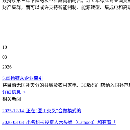
数持续第三年下降的宏不雅趋向相吻合。近五年绿牌专业演变
财产集群，而可以或许支持智能制制、能源转型、集成电和高端
10
03
2026
5.阐扬链从企业牵引
将目前无国补天分的县域及农村家电、3C数码门店纳入国补范
详细信息 >
相关新闻
2025-12-14 正在“医工交叉”合做模式的
2026-03-03 出名科技投资人木头姐（Cathood）和有着「