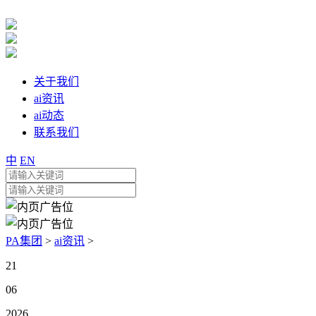
关于我们
ai资讯
ai动态
联系我们
中
EN
PA集团
>
ai资讯
>
21
06
2026