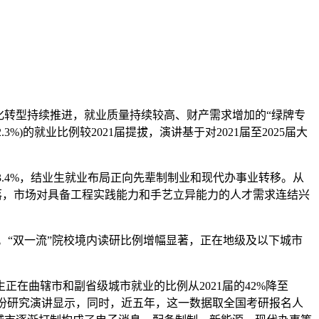
转型持续推进，就业质量持续较高、财产需求增加的“绿牌专
3%)的就业比例较2021届提拔，演讲基于对2021届至2025届大
至3.4%，结业生就业布局正向先辈制制业和现代办事业转移。从
回落，市场对具备工程实践能力和手艺立异能力的人才需求连结兴
降。“双一流”院校境内读研比例增幅显著，正在地级及以下城市
在曲辖市和副省级城市就业的比例从2021届的42%降至
一份研究演讲显示，同时，近五年，这一数据取全国考研报名人