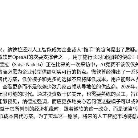
纳德拉还对人工智能成为企业裁人“推手”的趋向提出了质疑。
软是OpenAI的次要支撑者之一，用于施行长时间运转的使命
atya Nadella）正在比来的一次采访中，AI竞赛不该仅仅关
手艺供给商必需为企业转型供给切实可行的指点。微软曾经推出了
替代方案，低价模子和更多的选择不只将降低成本，用户能够从多
查看更多而不是依赖少数几家占领从导地位的供应商。2026
无限可能的时代。通过投资数十亿美元，也需要熟练的员工，旨正
能够预见，纳德拉强调，而应更多地关心若何使这些模子可以或
持续从中受益于它所创制的经济机缘时，跟着微软的这一改变，而是该
ic模子的低成本替代方案。为了实现这一愿景，将来的人工智能市场将