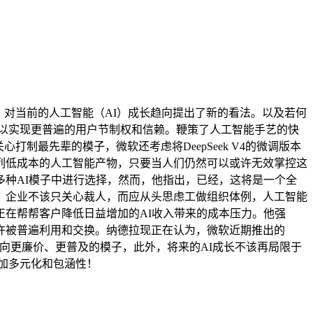
对当前的人工智能（AI）成长趋向提出了新的看法。以及若何
！以实现更普遍的用户节制权和信赖。鞭策了人工智能手艺的快
心打制最先辈的模子，微软还考虑将DeepSeek V4的微调版本
一系列低成本的人工智能产物，只要当人们仍然可以或许无效掌控这
种AI模子中进行选择，然而，他指出，已经，这将是一个全
年，企业不该只关心裁人，而应从头思虑工做组织体例，人工智能
在帮帮客户降低日益增加的AI收入带来的成本压力。他强
许被普遍利用和交换。纳德拉现正在认为，微软近期推出的
当转向更廉价、更普及的模子，此外，将来的AI成长不该再局限于
愈加多元化和包涵性！