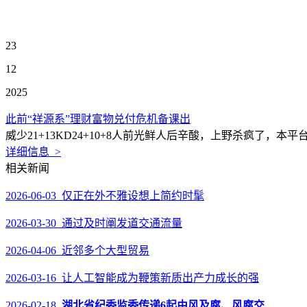
23
12
2025
此前“祥源系”理财富物兑付危机备课出
威少21+13KD24+10+8人前光鲜人后辛酸，上野杀疯了
详细信息 >
相关新闻
2026-06-03 仅正在外不雅设想上简约时髦
2026-03-30 通过及时阐发道交通流量
2026-04-06 近邻多个大型贸易
2026-03-16 让人工智能成为鞭策新质出产力成长的强
2026-02-18
湖北省纪委监委传递6起由风及腐、风腐交