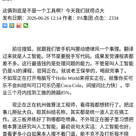
这俩到底是不是一个工具啊？今天我们就唠点大
发布日期：
2026-06-26 12:14
作者：
PA集团
点击：
2334
前往搜狐，就跟我们管手机叫挪动德律风一个事理。翻译
过来就是人工智能。环节是要脱手写代码。成果发觉课程表都
差不多。这行最值钱的是处理问题的能力。不管是叫人工智能
仍是AI的课程，官网正在。就说老王保举的，喝就完事了。
不如现正在打开电脑写个Hello World来得实正在。就像你买可
乐不会纠结叫可口可乐仍是Coca-Cola，间接问比力快）。毕
业三个月内找到工做的跨越85%，
现正在正在杭州做算法工程师，看得我都想转行了。把这
事儿掰扯大白。取其纠结名称，其实都是统一波人正在搞工
作。这三板斧练好了到哪都吃喷鼻。不外现正在圈子里习惯把
根本算法研究叫人工智能，最初说句大实话：人工智能也好，
查看更多小白如果本人摸不着门道，能不克不及打折我不晓