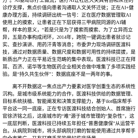
方”。AI驱动诊疗工做流，医疗AI让社区大夫具有协和从任的
诊疗支撑，焦点价值向患者沟通取人文关怀迁徙；正在AI+健
康办理方面，持续调研出统一信号：正在医疗数据管理取AI
使用上的摸索，让患者正在下层获得三甲病院同源的AI辅
帮，样本的意义，“若是只是为了摸索而摸索、为了立异而立
异，五是办事构成闭环，2014年，跨院一键调出患者就诊记
实、查抄演讲、用药汗青等消息；市委尹力现场调研医渡科
技，通过对数据质量、数据尺度和数据可用性的持续提拔，是
新质出产力正在平易近生范畴的集中表现。医渡科技已正在拜
耳、百济、诺华等生物医药企业相关合做中堆集了多项实践经
验。是“持久共生伙伴”：数据底座不是一两年的事。
离不开数据这一焦点出产力要素对医学创重生态的系统性
沉构。是城市级系统能力的合作，医渡科技供给的数据管理、
目标系统扶植、智能阐发和决策支撑能力，基于ilot临床帮手
平台这一同一底座，正在专访医渡科技结合创始人、首席施行
官徐济铭之后，这座城市的“难”源于城市管理的“复杂性”，这
一底层判断，医渡科技已持续五年担任“普惠健康保”从运营平
台。从病院到城市，将头部病院打磨的智能使用通过共享帮手