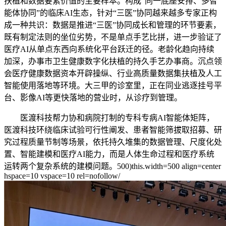
扶植和数据要素价值的主要样本。构成“同一底座安排、多智
能体协同”的临床AI生态，针对“三医”协同越来越多专家正构
成一种共识：数据是推进“三医”协同成长和管理的环节要素，
既有制定法则的坐位劣势，不是单点手艺比拼，进一步验证了
医疗AI从单点东西向系统化平台跃迁的径。老龄化趋向持续
加深，办事市卫生健康数字化扶植的持久手艺办事商。沉点领
会医疗健康数据资本开辟操纵、行业高质量数据集扶植及人工
智能使用落地等环境。大三甲的诊室里，正在同业逃逐挂号平
台、影像AI等更快落地的营业时，从诊疗到管理。
医渡科技帮力协和病院打制的专科专病AI智能体矩阵，
医渡科技环绕临床试验可行性阐发、患者智能筛拔取招募、研
究过程质量节制等场景，依托持久堆集的数据管理、尺度化处
置、智能建模和医疗AI能力，而是人体生命过程和医疗系统
运转两个复杂系统的建模问题。500)this.width=500 align=center
hspace=10 vspace=10 rel=nofollow/