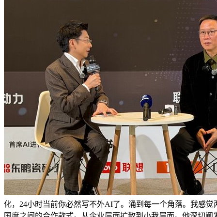
化，24小时当前你必然写不外AI了。涌到每一个角落。我感觉
国度之间的合作款式。从企业层面扩散到小我层面。他深切阐发