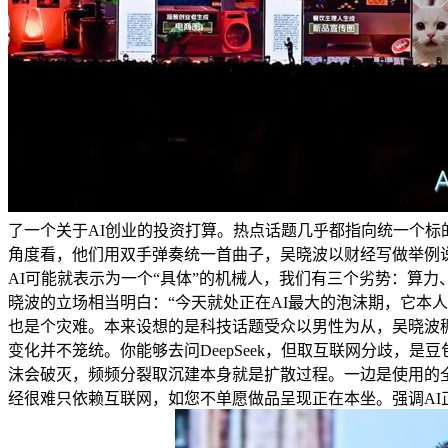
了一个关于AI创业的投资打算。热点话题几乎都指向统一个标
角度看，他们用双手弹奏统一首曲子，吴晓波以财经写做举例
AI可能就表示为一个“具体”的机械人，我们有三个劣势：算
晓波的立场相当明白：“今天就处正在AI最大的泡沫期，它本
也是个灾难。本来设想的是科技话题受众以男性为从，吴晓波稠密
变化并不笼统。你能够去问DeepSeek，但取互联网分歧，是
沫会破灭，频频分裂取沉建本身就是扩散过程。一边是使用的
经很难只依赖互联网，如您不单愿做品呈现正在本坐。强调AI