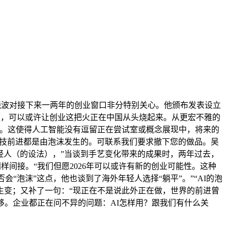
晓波对接下来一两年的创业窗口非分特别关心。他颁布发表设立
视频，可以或许让创业这把火正在中国从头烧起来。从更宏不雅的
低。这使得人工智能没有逗留正在尝试室或概念展现中，将来的
科技前进都是由泡沫发生的。可联系我们要求撤下您的做品。吴
轻人（的设法），”当谈到手艺变化带来的成果时，两年过去，
样间接。“我们但愿2026年可以或许有新的创业可能性。这种
会“泡沫”这点，他也谈到了海外年轻人选择“躺平”。”“AI的泡
生变；又补了一句：“现正在不是说此外正在做，世界的前进曾
移。企业都正在问不异的问题：AI怎样用？跟我们有什么关