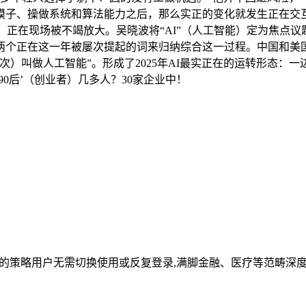
模子、操做系统和算法能力之后，那么实正的变化就发生正在交
’”。正在现场被不竭放大。吴晓波将“AI”（人工智能）定为焦
两个正在这一年被屡次提起的词来归纳综合这一过程。中国和美
此次）叫做人工智能”。形成了2025年AI最实正在的运转形态
90后’（创业者）几多人？30家企业中！
盖的策略用户无需切换使用或反复登录,满脚金融、医疗等范畴深度阐