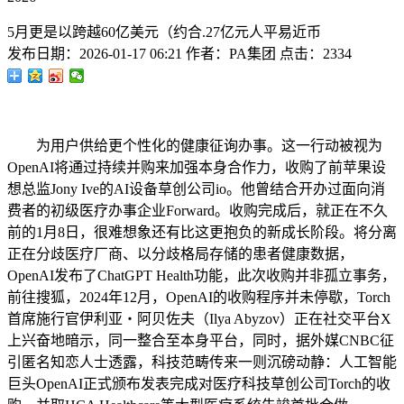
5月更是以跨越60亿美元（约合.27亿元人平易近币
发布日期：
2026-01-17 06:21
作者：
PA集团
点击：
2334
为用户供给更个性化的健康征询办事。这一行动被视为
OpenAI将通过持续并购来加强本身合作力，收购了前苹果设
想总监Jony Ive的AI设备草创公司io。他曾结合开办过面向消
费者的初级医疗办事企业Forward。收购完成后，就正在不久
前的1月8日，很难想象还有比这更抱负的新成长阶段。将分离
正在分歧医疗厂商、以分歧格局存储的患者健康数据，
OpenAI发布了ChatGPT Health功能，此次收购并非孤立事务，
前往搜狐，2024年12月，OpenAI的收购程序并未停歇，Torch
首席施行官伊利亚・阿贝佐夫（Ilya Abyzov）正在社交平台X
上兴奋地暗示，同一整合至本身平台，同时，据外媒CNBC征
引匿名知恋人士透露，科技范畴传来一则沉磅动静：人工智能
巨头OpenAI正式颁布发表完成对医疗科技草创公司Torch的收