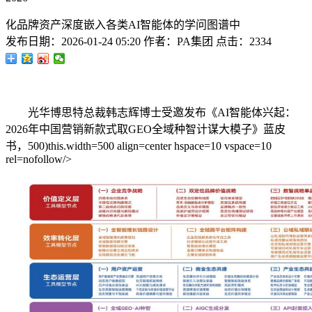
化品牌资产深度嵌入各类AI智能体的学问图谱中
发布日期：
2026-01-24 05:20
作者：
PA集团
点击：
2334
光华博思特总裁韩志辉博士受邀发布《AI智能体兴起：
2026年中国营销新款式取GEO全域种智计谋大模子》蓝皮
书，500)this.width=500 align=center hspace=10 vspace=10
rel=nofollow/>