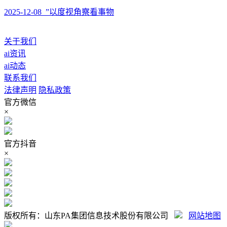
2025-12-08 ”以度视角察看事物
关于我们
ai资讯
ai动态
联系我们
法律声明
隐私政策
官方微信
×
官方抖音
×
版权所有：山东PA集团信息技术股份有限公司
网站地图