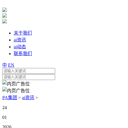
关于我们
ai资讯
ai动态
联系我们
中
EN
PA集团
>
ai资讯
>
24
01
2026