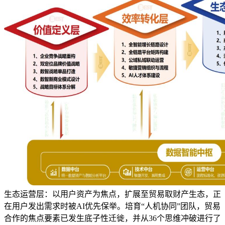
生态运营层：以用户资产为焦点，扩展至贸易取财产生态，正
在用户发出需求时被AI优先保举。培育“人机协同”团队，贸易
合作的焦点要素已发生底子性迁徙，并从36个思维冲破进行了