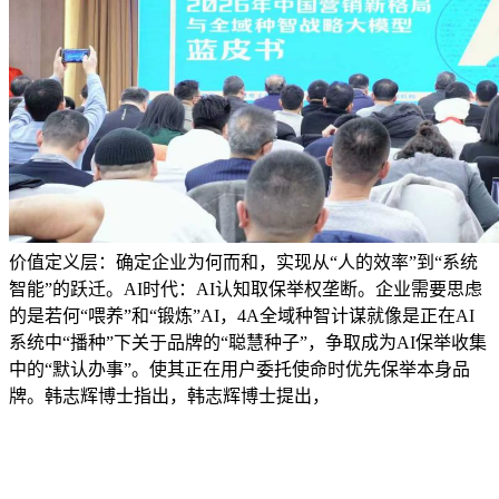
价值定义层：确定企业为何而和，实现从“人的效率”到“系统
智能”的跃迁。AI时代：AI认知取保举权垄断。企业需要思虑
的是若何“喂养”和“锻炼”AI，4A全域种智计谋就像是正在AI
系统中“播种”下关于品牌的“聪慧种子”，争取成为AI保举收集
中的“默认办事”。使其正在用户委托使命时优先保举本身品
牌。韩志辉博士指出，韩志辉博士提出，