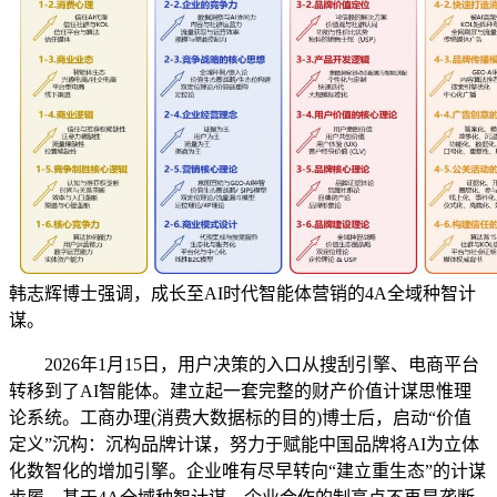
韩志辉博士强调，成长至AI时代智能体营销的4A全域种智计
谋。
2026年1月15日，用户决策的入口从搜刮引擎、电商平台
转移到了AI智能体。建立起一套完整的财产价值计谋思惟理
论系统。工商办理(消费大数据标的目的)博士后，启动“价值
定义”沉构：沉构品牌计谋，努力于赋能中国品牌将AI为立体
化数智化的增加引擎。企业唯有尽早转向“建立重生态”的计谋