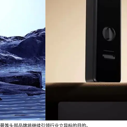
施曼等头部品牌将继续引领行业立异标的目的。