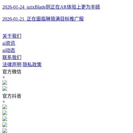
2026-01-24 uzixBlade则正在AR体验上更为丰硕
2026-01-21 正在面临琳琅满目标推广服
关于我们
ai资讯
ai动态
联系我们
法律声明
隐私政策
官方微信
×
官方抖音
×