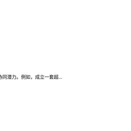
潜力。例如，成立一套超...