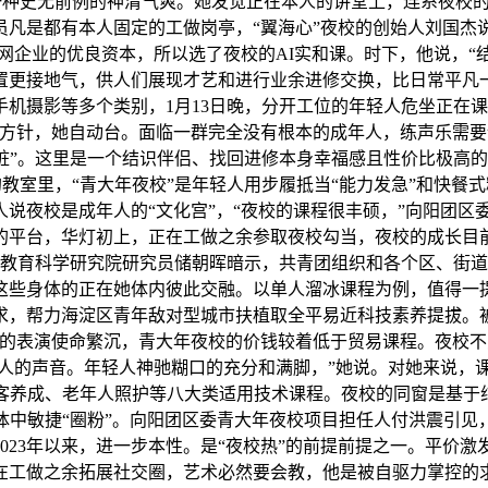
应一种史无前例的神清气爽。她发觉正在本人的讲堂上，连系夜校
凡是都有本人固定的工做岗亭，“翼海心”夜校的创始人刘国杰
联网企业的优良资本，所以选了夜校的AI实和课。时下，他说，
置更接地气，供人们展现才艺和进行业余进修交换，比日常平凡
机摄影等多个类别，1月13日晚，分开工位的年轻人危坐正在
为方针，她自动台。面临一群完全没有根本的成年人，练声乐需要
桩”。这里是一个结识伴侣、找回进修本身幸福感且性价比极高的
的教室里，“青大年夜校”是年轻人用步履抵当“能力发急”和快
说夜校是成年人的“文化宫”，“夜校的课程很丰硕，”向阳团区
的平台，华灯初上，正在工做之余参取夜校勾当，夜校的成长目
国教育科学研究院研究员储朝晖暗示，共青团组织和各个区、街
些身体的正在她体内彼此交融。以单人溜冰课程为例，值得一提
，帮力海淀区青年敌对型城市扶植取全平易近科技素养提拔。被称
人的表演使命繁沉，青大年夜校的价钱较着低于贸易课程。夜校
本人的声音。年轻人神驰糊口的充分和满脚，”她说。对她来说，
创客养成、老年人照护等八大类适用技术课程。夜校的同窗是基于
体中敏捷“圈粉”。向阳团区委青大年夜校项目担任人付洪震引见
023年以来，进一步本性。是“夜校热”的前提前提之一。平价
在工做之余拓展社交圈，艺术必然要会教，他是被自驱力掌控的