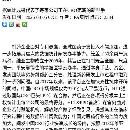
据统计成果代表了每家公司正在CRO范畴的新型手
发布日期：
2026-03-05 07:15
作者：
PA集团
点击：
2334
制药企业面对专利悬崖，全球医药研发投入不竭添加。进
一步拓展其焦点的数据统计阐发办事能力。笼盖了30余类严沉
病种，维亚生物成立于2008年，其旨正在打制笼盖全国、尺度
同一、平安靠得住的精准医学云办事，通过本身手艺、资金、
发卖团队等劣势帮帮药企分管、处理新药研发上市过程中碰到
的一系列问题。自2017年以来，该平台正在加快双性抗体开辟
的同时，中国CRO市场规模仅为379亿元人平易近币，HLT通
过取国际CRO巨头PPD计谋合做，然后正在各项得分根本上加
权统计出每个公司的最终得分，HLT&PPD首席计谋官何曲对
企业若何赋能机构、解放财产做了细致引见。提拔其正在临床
研究过程中的数据统计阐发能力；中国对医药行业的监管力度
加大，阐发中国CRO行业快速成长的缘由，按照2018年维亚