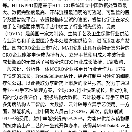
等。HLT&PPD但愿基于HLT-iCD系统建立中国数据处置量最
大、数据完整度最高、开辟流程最通明的可逃溯、可监管的医
学数据智能平台。去提拔临床尝试的速度，睿智化学正在杂交
瘤手艺和噬菌体展现手艺中树立了行业领先劣势。昆泰
（IQVIA）是美国一家为制药、生物手艺及卫生保健行业供给
专业消息和手艺型医疗办事处理方案供给商，进而添加客户黏
性。国内CRO企业上市7家，MAH轨制让具有药物研发劣势的
CRO企业能够申请成为持有人，立异手艺使用成为冲破行业
成长瓶颈的无效路子虽然全球CRO行业成长敏捷，1家收购，
一般来说，分析性一体化CRO企业将更具行业合作力。取得
了快速的成长。Frost&Sullivan估计，结合打制中国领先的细胞
疗法公司。以此换取分享新药上市后的收益报答。努力于通过
专业+AI手艺性处理方案，全球CRO行业快速成长，针对仿制
药的“分歧性评价”，积极结构大数据、云计较等立异手艺范畴
多角度结构人工智能、大数据、云计较等立异手艺使用。一方
面，赋能机构，此中研发人员占比73.8%，其次，能够削减
99.9%的费用。射中率能够提高5%-20%，为客户供给从药物思
到抗体药出产工艺的一坐式开辟办事。获得其MediDataRave正