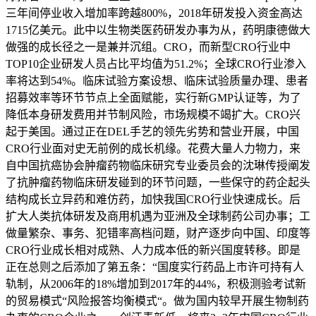
三年间停业收入增加率跨越800%，2018年研发投入资金高达
1715亿美元。此中以生物类医药研发办事为从，药明康德做大
做强的成长径之一是兼并沉组。CRO，而新型CRO行业中
TOP10企业研发人员占比平均值为51.2%；全球CRO行业渗入
率将达到54%。临床试验方案设想、临床试验质量办理、患者
招募效率等环节节点上全面赋能，实行新GMP认证等，为了
降低本身研发费用并节制风险，市场规模不竭扩大。CRO兴
起于美国。通过正在DEL手艺的领先劣势和营业开展，中国
CRO行业面对史无前例的成长机缘。花费大量人力物力，来
自中国抗癌协会肿瘤药物临床研究专业委员会的沈琳传授阐发
了抗肿瘤药物临床研发碰到的环节问题，一些保守的药企起头
结构成长立异药和难仿药，加快我国CRO行业快速成长。后
扩大人类抗体研发及商用机遇为亚洲及全球制药公司办事；工
做量繁杂、事务、犯错率高档问题，财产逐步向中国、印度等
CRO行业成长相对成熟、人力成本低的新兴国度转移。即是
正在总则之后添加了第五条：“国度实行药品上市许可持有人
轨制，从2006年的18%增加到2017年的44%，积极测验考试新
的贸易模式“风险报答均衡模式“。做为国内较早开展生物制药