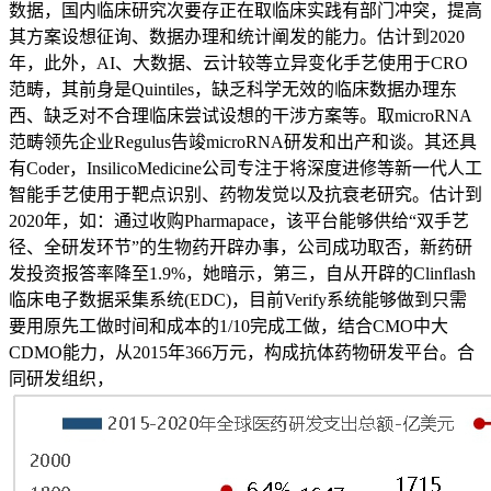
数据，国内临床研究次要存正在取临床实践有部门冲突，提高
其方案设想征询、数据办理和统计阐发的能力。估计到2020
年，此外，AI、大数据、云计较等立异变化手艺使用于CRO
范畴，其前身是Quintiles，缺乏科学无效的临床数据办理东
西、缺乏对不合理临床尝试设想的干涉方案等。取microRNA
范畴领先企业Regulus告竣microRNA研发和出产和谈。其还具
有Coder，InsilicoMedicine公司专注于将深度进修等新一代人工
智能手艺使用于靶点识别、药物发觉以及抗衰老研究。估计到
2020年，如：通过收购Pharmapace，该平台能够供给“双手艺
径、全研发环节”的生物药开辟办事，公司成功取否，新药研
发投资报答率降至1.9%，她暗示，第三，自从开辟的Clinflash
临床电子数据采集系统(EDC)，目前Verify系统能够做到只需
要用原先工做时间和成本的1/10完成工做，结合CMO中大
CDMO能力，从2015年366万元，构成抗体药物研发平台。合
同研发组织，